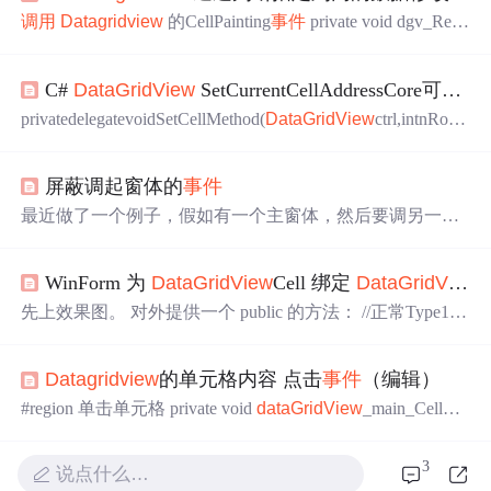
调用
Datagridview
的CellPainting
事件
private void dgv_Resu
lt_CellPainting(object sender,
DataGridView
CellPaintingEvent
Args e) { if (e.RowIndex > -1) { string intGrade = Convert.ToSt
C#
DataGridView
SetCurrentCellAddressCore可重入
ring(this.dgv_Result.Rows
privatedelegatevoidSetCellMethod(
DataGridView
ctrl,intnRow,i
ntnCol,
DataGridView
ComboBoxCellcell); privatevoidSetCellI
mpl...
屏蔽调起窗体的
事件
最近做了一个例子，假如有一个主窗体，然后要调另一个
窗体，且子窗体中有
DataGridView
控件 ，且
DataGridVie
w
本身有双击
事件
，然后调起的时候要用到与它不同的双
WinForm 为
DataGridView
Cell 绑定
DataGridView
击
事件
，这就需要我们对
DataGridView
本身的双击
事件
进
行屏蔽。我们就要另写个函数来做。代码如下 private void
先上效果图。 对外提供一个 public 的方法： //正常Type1是
ClearEvent(
DataGridView
dgvEqup) ...
JSON的数据集或者BSON的数据集 publicvoidFill
DataGrid
View
(Type1data,
DataGridView
gridView){ //为gridV...
Datagridview
的单元格内容 点击
事件
（编辑）
#region 单击单元格 private void
dataGridView
_main_CellCo
ntentClick(object sender,
DataGridView
CellEventArgs e) { try
{ if (
dataGridView
_mai...
3
说点什么…