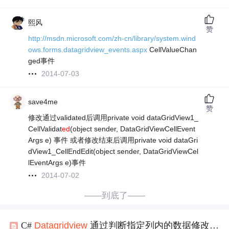
熙风
赞
http://msdn.microsoft.com/zh-cn/library/system.wind
ows.forms.datagridview_events.aspx
CellValueChan
ged事件
2014-07-03
save4me
赞
修改通过validated后调用private void dataGridView1_
CellValidat
ed
(object sender, DataGridViewCellEvent
Args e) 事件 或者修改结束后调用private void dataGri
dView1_CellEndEdit(object sender, DataGridViewCel
lEventArgs e)事件
2014-07-02
——到底了——
C#
Datagridview
通过判断指定列内的数据修改行的背景色