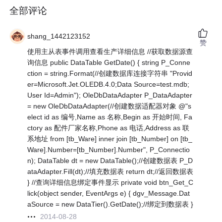
全部评论
shang_1442123152
赞
使用主从表事件调用查看生产详细信息 //获取数据源查
询信息 public DataTable GetDate() { string P_Conne
ction = string.Format(//创建数据库连接字符串 "Provid
er=Microsoft.Jet.OLEDB.4.0;Data Source=test.mdb;
User Id=Admin"); OleDbDataAdapter P_DataAdapter
= new OleDbDataAdapter(//创建数据适配器对象 @"s
elect id as 编号,Name as 名称,Begin as 开始时间, Fa
ctory as 配件厂家名称,Phone as 电话,Address as 联
系地址 from [tb_Ware] inner join [tb_Number] on [tb_
Ware].Number=[tb_Number].Number", P_Connectio
n); DataTable dt = new DataTable();//创建数据表 P_D
ataAdapter.Fill(dt);//填充数据表 return dt;//返回数据表
} //查询详细信息绑定事件显示 private void btn_Get_C
lick(object sender, EventArgs e) { dgv_Message.Dat
aSource = new DataTier().GetDate();//绑定到数据表 }
2014-08-28