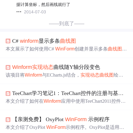
据计算坐标，然后画线就行了
2014-07-03
——到底了——
C#
winform
显示多条
曲线图
本文展示了如何使用C#
WinForm
创建并显示多条
曲线图
。
通过循环遍历数据，为每条曲线生成Series，并设置其类
型、线宽等属性。同时调整横坐标间距，使得图表更加清
Winform
实现
动态
曲线随Y轴分段变色
晰易读。最终
实现
根据数据
动态
生成
曲线图
的效果。
该项目将
Winform
与ECharts.js结合，
实现
动态
曲线图
绘
制，支持根据Y轴数值区间对曲线分段变色，提升了
Winfo
rm
自带Chart控件外观效果。具备实时数据展示、多示例测
TeeChart学习笔记1：TeeChart控件的注册与基本使用（添加曲线序列、添加数据点）
试等功能，还提供WebBrowser控件兼容性解决方案，适用
于对
Winform
图表展示有高视觉要求的开发者。
本文介绍了如何在
Winform
应用中使用TeeChart2011控件进
行
曲线图
的绘制，包括控件的注册、添加到窗体、绘制简
单曲线及
动态
实时绘图的方法。通过定时器
实现
动态
更新
【亲测免费】 OxyPlot
WinForm
示例程序
数据点，展示实时曲线效果。
本文介绍了OxyPlot
WinForm
示例程序。OxyPlot是适用于.