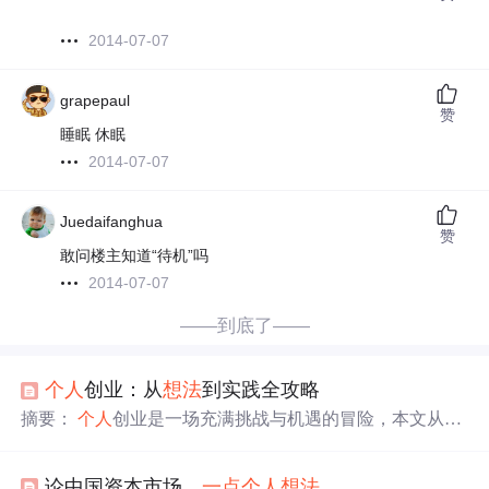
2014-07-07
grapepaul
赞
睡眠 休眠
2014-07-07
Juedaifanghua
赞
敢问楼主知道“待机”吗
2014-07-07
——到底了——
个人
创业：从
想法
到实践全攻略
摘要：
个人
创业是一场充满挑战与机遇的冒险，本文从准
备、实践到突破，为创业者提供全方位指南。首先分析创
业动因与优劣势，强调细分市场与用户洞察的重要性。通
论中国资本市场，
一点
个人
想法
过案例（如咖啡餐车、深夜粥铺）解析如何用MVP思维快