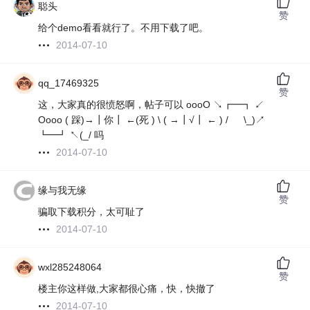
聪头
赞
给个demo看看就行了。不用下载了吧。
2014-07-10
qq_17469325
赞
这，大家真的很愤怒啊，帖子可以 oooO ↘┏━┓ ↙
Oooo ( 踩)→┃你┃ ←(死 ) \ ( →┃√┃ ← ) / \_)↗
┗━┛ ↖(_/ 吗
2014-07-10
缘与我无缘
赞
骗取下载积分，太可耻了
2014-07-10
wxl285248064
赞
楼主你这样做,大家都很心痛，快，快撤了
2014-07-10