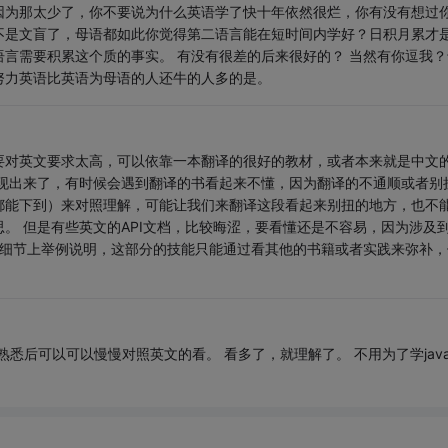
因为那太少了，你不要说为什么英语学了快十年依然很烂，你有没有想过
不是文盲了，母语都如此你觉得第二语言能在短时间内学好？日积月累才
言需要积累这个质的事实。 有没有很差的后来很好的？ 当然有你逗我？
努力英语比英语为母语的人还牛的人多的是。
要对英文要求太高，可以依靠一本翻译的很好的教材，或者本来就是中文
体现出来了，有时候会遇到翻译的书看起来不懂，因为翻译的不通顺或者别
都能下到）来对照理解，可能让我们来翻译这段看起来别扭的地方，也不
。 但是有些英文的API文档，比较晦涩，要看懂还是不容易，因为涉及
术细节上举例说明，这部分的技能只能通过看其他的书籍或者实践来弥补，
看熟悉后可以可以慢慢对照英文的看。 看多了，就理解了。 不用为了学jav