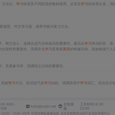
、方法论、
学习
体系及不同阶段的教材推荐。从语言
学习
的本质出发，强
新题型、作文等方面，推荐书籍与复习方法。
求、树立信心、选择合适方法和途径的重要性。建议从
学习
单词的音、形
的全面性和重复性。强调文化
学习
是掌握
英语
的终极目的，鼓励根据个人
升、竞赛参与等，强调持之以恒的重要性。
、高效
学习
方法、应试技巧及
学习
动机。强调语境中
学习
词汇、语法自主
400-660-
在线客
工作时间 8:30-
kefu@csdn.net
0108
服
22:00
2020〕1039-165号
经营性网站备案信息
北京互联网违法和不良信息举报中心