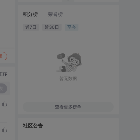
积分榜
荣誉榜
近7日
近30日
至今
复
正序
暂无数据
复
查看更多榜单
社区公告