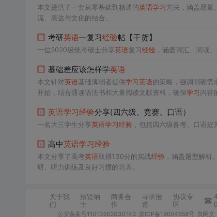
本文提供了一套从零基础到精通的
英语
学习
方法，涵盖愿景
流、表达与文化的结合。
考研
英语
一复习
经验
帖【干货】
一位2020级统考硕士分享
英语
复习
经验
，涵盖词汇、阅读、
基础差应该怎样学
英语
本文针对
英语
基础薄弱者提供
学习
英语
的策略，强调明确需
开始，结合通读语法书和大量阅读文献资料，确保
学习
内容
确定专业方向，从而实现
英语
学习
的个性化和高效性。
英语
学习
经验
分享(四六级、竞赛、口语）
一名大三学生分享
英语
学习
经验
，包括四六级备考、口语提
高中
英语
学习
经验
本文分享了高考
英语
取得130分的实战
经验
，涵盖题型解析
研、听力训练及良好习惯的培养。
关于我
招贤纳
商务合
寻求报
协议专
们
士
作
道
区
公安备案号11010502030143
京ICP备19004658号
京网文〔