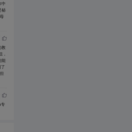
你中
是秘
母
的教
扭，
能能
到了
但
a专