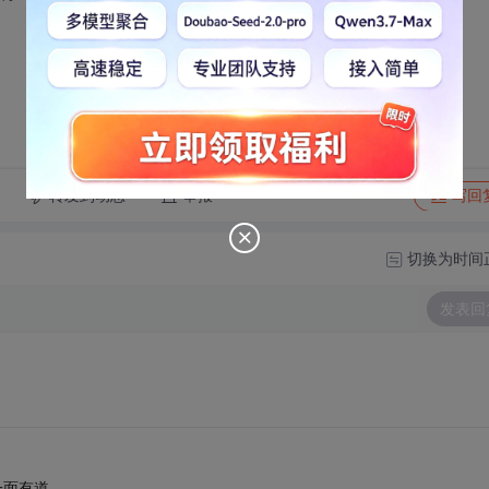
转发到动态
举报
写回
切换为时间
发表回
---一面有道