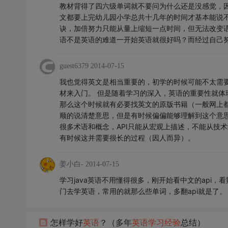
教材背得了四六级单词就不要问为什么还是没感觉，
文都要上完幼儿园小学总共十几年的时间才基本能说
诀，加倍努力只能从量上缩短一点时间，但无法改变语
语不是英语的难道一开始英语就很好吗？而经过自己
guest6379
2014-07-15
我也觉得英文是相当重要的，初学的时候可能不太需
材来入门。 但是随着学习的深入，英语的重要性就
那么这个时候就有必要找英文的原版书籍（一般网上
顺的说清楚意思，但是有时候偏偏能够理解到这个意思
很多术语和概念，API只能从宏观上描述，不能从技
有时候这并需要很长的过程（因人而异）。
姜小白-
2014-07-15
学习java英语不用懂得很多，刚开始看中文的api，
门去学英语，常用的就那么些单词，多翻api就是了。
怎样学好
英语
？（多年
英语
学习
经验
总结）