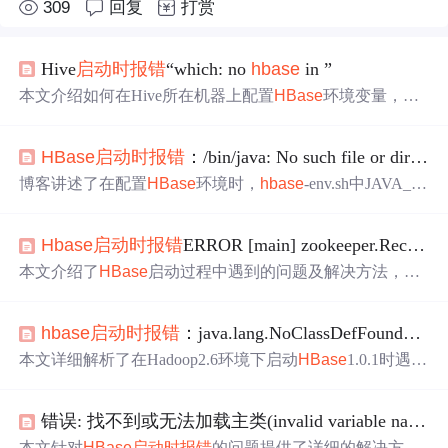
309
回复
打赏
Hive
启动时
报错
“which: no
hbase
in ”
本文介绍如何在Hive所在机器上配置
HBase
环境变量，通
过编辑并导出
HBASE
_HOME和PATH变量，确保
HBase
与
Hive的无缝集成。
HBase
启动时
报错
：/bin/java: No such file or directory
博客讲述了在配置
HBase
环境时，
hbase
-env.sh中JAVA_H
OME出错的问题。错误提示找不到指定路径的Java文件，
原因是没写全Java版本号。给出了错误示例，并展示了改
Hbase
启动时
报错
ERROR [main] zookeeper.RecoverableZooKeeper: ZooKeeper exists failed after 4 attempts
正后的JAVA_HOME配置，同时指出路径结尾带斜杠与否
均可。
本文介绍了
HBase
启动过程中遇到的问题及解决方法，包
括2181端口冲突的处理和Zookeeper节点清理流程。
hbase
启动时
报错
：java.lang.NoClassDefFoundError: org/htrace/Trace
本文详细解析了在Hadoop2.6环境下启动
HBase
1.0.1时遇到
的java.lang.NoClassDefFoundError错误，并提供了两种有效
的解决方法，包括复制htrace-core-3.0.4.jar到
HBase
lib目录
错误: 找不到或无法加载主类(invalid variable name) org.apache.hadoop.
及在Spark程序中引入依赖。
本文针对
HBase
启动时
报错
的问题提供了详细的解决方