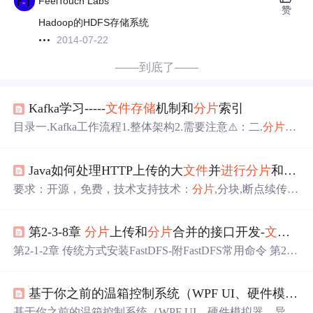
FeelTouch Labs
赞
Hadoop的HDFS存储系统
2014-07-22
——到底了——
Kafka学习-----
文件
存储
机制和
分片
索引
目录一.Kafka工作流程1.整体架构2.需要注意⚠️：二.
分片
索
引机制示例：如何找到对应offset的Message消息呢三.总结
一.Kafka工作流程 1.整体架构 消息交互两方分别是生产者P
Java如何处理HTTP上传的大
文件
并
进行
分片
和跨平台
roducer和消费者Consumer，Kafka集群Cluster中，有三个br
oker，类似于三个实例。其中针对同一个Topic A有三个不
要求：开源，免费，技术支持技术：
分片
,分块,断点续传,
同分区Partition，每个都有自己的follower（备份用）。 2.
加密传输,加密
存储
需求：大
文件
上传，批量上传，断点续
需要注意⚠️： Kafka 中消息是以 topic
进行
分类的，生产者
传，
文件
夹上传，大
文件
下载，批量下载，断点下载，
文
生产消息，消费者消费消
第2-3-8章
分片
上传和
分片
合并的接口开发-
文件
存
件
夹下载
文件
夹：上传下载需要支持层级结构，采用非压
缩方式
文件
大小：100G前端：vue2,vue3,vue-cli,jquery,html,
第2-1-2章 传统方式安装FastDFS-附FastDFS常用命令 第2-1-
webuploader后端：java,JSP,springboot,struts服务器：linux,信
3章 docker-compose安装FastDFS,实现
文件
存储
服务 第2-1-5
创国产化数据库：mysql,oracle,达梦，国产化数据库。
章 docker安装MinIO实现
文件
存储
服务-springboot整合minio
基于你之前的温箱控制系统（WPF UI、硬件模拟器、异步 CSV
-minio全网最全的资料全套代码及资料全部完整提供，点此
处下载前面我们已经实现了普通的附件服务和网盘服务，
基于你之前的温箱控制系统（WPF UI、硬件模拟器、异步