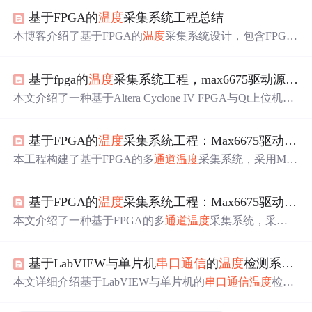
基于FPGA的
温度
采集系统工程总结
本博客介绍了基于FPGA的
温度
采集系统设计，包含FPGA
端代码与PC端上位机程序。系统利用MAX6675传感器进
行
温度
采集，并通过Verilog实现SPI通信与数码管
显示
。PC
基于fpga的
温度
采集系统工程，max6675驱动源码，可上传到电脑上位机软件绘制
端使用Qt框架完成
串口通信
、
温度
曲线绘制和数据存储功
能。适用于多
通道
实时
温度
监控。
本文介绍了一种基于Altera Cyclone IV FPGA与Qt上位机的
温度
采集系统，支持MAX6675热电偶传感器多
通道
SPI驱
动、精确时序控制、
温度
数据解析与单位转换；FPGA端
基于FPGA的
温度
采集系统工程：Max6675驱动源码与QT控制软件工程代码
实现数码管动态
显示
，Qt端完成
串口通信
、
实时
温度
曲线
绘制（滚动窗口）、日志记录与时间戳管理，构成软硬协
本工程构建了基于FPGA的多
通道
温度
采集系统，采用MA
同的闭环测温方案。
X6675传感器，通过Verilog实现SPI驱动、
温度
解算与数码
管动态
显示
；PC端使用Qt开发上位机，完成
串口通信
、
实
基于FPGA的
温度
采集系统工程：Max6675驱动源码及QT控制软件工程代码
时
温度
曲线绘制（500ms刷新）及数据存储。系统支持3路
同步采集、0.5秒周期采样，适配Cyclone IV E FPGA，具
本文介绍了一种基于FPGA的多
通道
温度
采集系统，采用M
备良好
实时
性与跨平台能力。
AX6675传感器和SPI通信协议实现
温度
数据采集，并通过V
erilog编写驱动逻辑。FPGA端完成数据采集与数码管
显示
基于LabVIEW与单片机
串口通信
的
温度
检测系统设计与实现
，PC端利用Qt开发上位机软件，实现
串口通信
、
温度
曲线
绘制与数据存储功能，具备良好的
实时
性与人机交互能
本文详细介绍基于LabVIEW与单片机的
串口通信
温度
检测
力。
系统，涵盖DS18B20/LM35传感器数据采集、自定义二进
制通信协议、VISA串口编程、
实时
数据
显示
与TDMS存