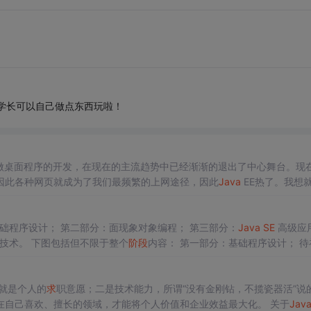
觉学长可以自己做点东西玩啦！
做桌面程序的开发，在现在的主流趋势中已经渐渐的退出了中心舞台。现
因此各种网页就成为了我们最频繁的上网途径，因此
Java
EE热了。我想
ava
SE
是纯
java
语言的
学习
，可以通过它进行
java
桌面程序的开发等。...
础程序设计； 第二部分：面现象对象编程； 第三部分：
Java
SE
高级应
核心技术。 下图包括但不限于整个
阶段
内容： 第一部分：基础程序设计； 待补
ing） 面向过程（Obje
就是个人的
求
职意愿；二是技术能力，所谓“没有金刚钻，不揽瓷器活”说
是这个道理。职位永远同个人业务能力相匹配，同样，只有在自己喜欢、擅长的领域，才能将个人价值和企业效益最大化。 关于
Jav