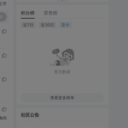
正序
积分榜
荣誉榜
复
近7日
近30日
至今
暂无数据
查看更多榜单
社区公告
决问