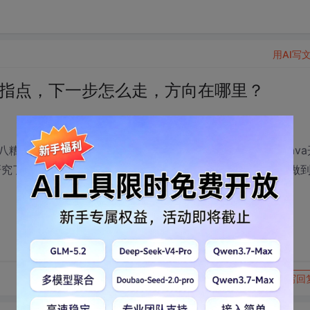
用AI写
辈们指点，下一步怎么走，方向在哪里？
糟的课程开了一大堆，到头来什么都没学好，想好要从事java
东西研究了一遍，想问下前辈们的学习路线是怎么样的？如何才能做
转发到动态
举报
写回