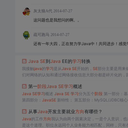
灰太狼A代
2014-07-27
这问题也是我想问的啊。。
疏可跑马
2014-07-27
还有一年大四，正在努力学Java中！共同进步！感
Java
SE
到
Java
EE的
学习
转换
我接触
java
的
学习
是从
Java
SE
开始的，
SE
部分主要是用来
们对网络的认知和通过网络接收信息大部分都是碎片化的，
享一下我从
SE
的
学习
到EE的
学习
的转换历程 **不同之处**
J
第一
阶段
Java
SE
学习
概述
Java
SE
学习
概述
Java
SE
学习
分为五个
阶段
第一部分：基
第四部分：
Java
SE
新特性； 第五部分：MySQL/JDBC
充… 第二部分：面现象对象编程； 面向过程的思想： 面向对象的思想： 面向对象 （Process-Oriented Programm
从事
Java
开发主要就业
方向
有哪些？
ct Oriented Programming）
Java
的工作
方向
我认为由两个因素决定，一是个人意识，也