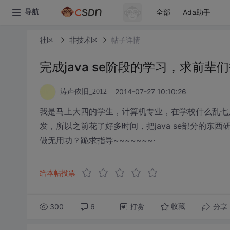
全部
Ada助手
导航
社区
非技术区
帖子详情
完成java se阶段的学习，求前
2014-07-27 10:10:26
涛声依旧_2012
我是马上大四的学生，计算机专业，在学校什么乱七八
发，所以之前花了好多时间，把java se部分的
做无用功？跪求指导~~~~~~~·
给本帖投票
300
6
打赏
分享
收藏