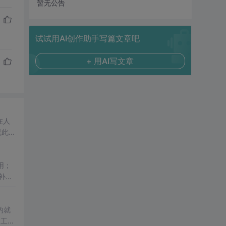
暂无公告
试试用AI创作助手写篇文章吧
+ 用AI写文章
在人
就此分
用；
的就
a
工作