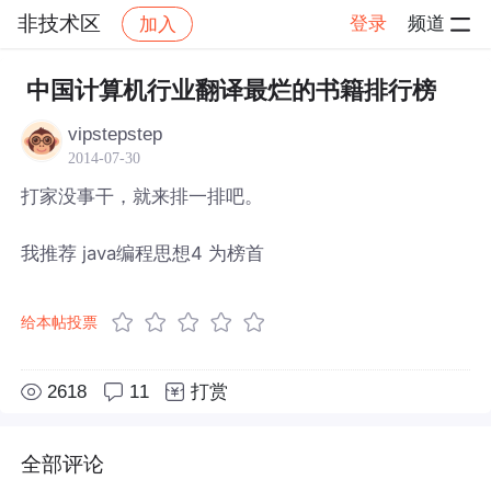
非技术区
登录
频道
加入
帖子详情
社区
非技术区
中国计算机行业翻译最烂的书籍排行榜
vipstepstep
2014-07-30
打家没事干，就来排一排吧。
我推荐 java编程思想4 为榜首
给本帖投票
2618
11
打赏
全部评论