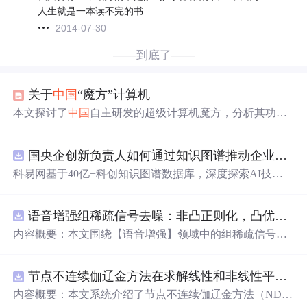
人生就是一本读不完的书
2014-07-30
——到底了——
关于
中国
“魔方”计算机
本文探讨了
中国
自主研发的超级计算机魔方，分析其功
能、应用及背后的挑战与机遇。强调了计算机专业领域的
突破，与西方技术差距的现状，以及国产化进展的重要
国央企创新负责人如何通过知识图谱推动企业技术创新与外部资源高效对接？.docx
性。
科易网基于40亿+科创知识图谱数据库，深度探索AI技术
在技术转移、成果转化、技术经纪、知识产权、产业创
新、科技招商等垂直领域的多样化应用场景，研究科技创
语音增强组稀疏信号去噪：非凸正则化，凸优化研究（Matlab代码实现）
新领域的AI+数智化解决方案，推动科技创新与产业创新
智能化发展。
内容概要：本文围绕【语音增强】领域中的组稀疏信号去
噪问题展开研究，提出了一种结合非凸正则化与凸优化理
论的去噪方法，旨在提升含噪语音信号的可懂度与质量。
节点不连续伽辽金方法在求解线性和非线性平流方程中的一维实现（Matlab代码实现）
文章系统阐述了组稀疏信号模型的构建机制，引入非凸正
则项以更精确地逼近理想稀疏性，克服传统凸正则化在稀
内容概要：本文系统介绍了节点不连续伽辽金方法（ND
疏表达上的局限性，并采用高效的凸优化算法保障模型求