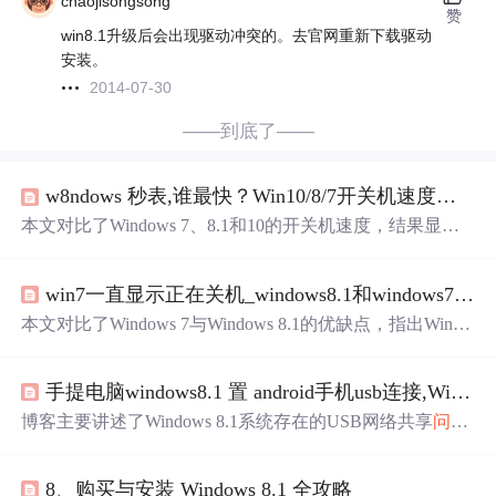
chaojisongsong
赞
win8.1升级后会出现驱动冲突的。去官网重新下载驱动
安装。
2014-07-30
——到底了——
w8ndows 秒表,谁最快？Win10/8/7开关机速度大比拼
本文对比了Windows 7、8.1和10的开关机速度，结果显示
Win8
最快，Win10次之，Win7最慢。
Win8
的快速开机得益
于其混合式关机技术，即系统会话休眠。提高开机速度的
win7一直显示正在关机_windows8.1和windows7哪个好_
方法包括管理启动项和调整Windows预读取设置。此外，
硬件
升级
如使用SSD也能显著提升开机速度。
本文对比了Windows 7与Windows 8.1的优缺点，指出Win7
界面熟悉易用，适合习惯传统操作的用户；而
Win8
.1虽有
现代化革新，如快速启动、内置安全功能等，但对非触屏
手提电脑windows8.1 置 android手机usb连接,Windows 8.1中报告的USB绑定
用户挑战较大。选择取决于个人喜好和设备兼容性。
博客主要讲述了Windows 8.1系统存在的USB网络共享
问题
，包括与iPhone、Android手机连接时出现的
问题
，如无法
上网、无实际数据传输等。还提到设备和硬件疑难解答指
8、购买与安装 Windows 8.1 全攻略
出的驱动程序
问题
，并给出运行故障排除程序、获取最新