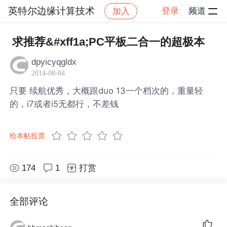
英特尔边缘计算技术
登录
频道
加入
帖子详情
社区
英特尔边缘计算技术
求推荐&#xff1a;PC平板二合一的超极本
dpyicyqgldx
2014-08-04
只要 续航优秀，大概跟duo 13一个档次的，重量轻
的，i7或者i5无都行，不差钱
给本帖投票
174
1
打赏
全部评论