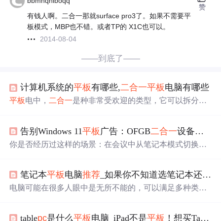
bbmnqhiboqq
赞
有钱人啊。二合一那就surface pro3了。如果不需要平
板模式，MBP也不错。或者TP的 X1C也可以。
2014-08-04
——到底了——
计算机系统的
平板
有哪些,
二合一
平板
电脑有哪些
平板
电中，
二合一
是种非常受欢迎的类型，它可以拆分键
盘后当做
平板
电脑来使用，也可以装上键盘后当做超薄笔
记本来使用，既便携同时性能也强悍，因此各大品牌都非
告别Windows 11
平板
广告：OFGB
二合一
设备净化指南
常重视，那么
二合一
平板
电脑有哪些呢?这其中有许多是我
们耳熟能详的。
二合一
平板
电脑有哪些
二合一
平板
电脑有
你是否经历过这样的场景：在会议中从笔记本模式切换到
很多优点，比如它便携、软件兼容性强、性能强悍等等，
平板
模式做手写笔记时，Windows 11突然弹出"
推荐
应
市面上大部分的品牌都有
二合一
系列的
平板
电脑，其中不
用"广告；在
平板
绘画时，屏幕边缘不断闪现"完成设置"提
乏一些世界名牌，可满足人们的日常办公和娱乐需
求
，...
笔记本
平板
电脑
推荐
_如果你不知道选笔记本还是
平
示；在阅读PDF文档时，锁屏界面突然跳出全屏广告——
这些干扰不仅破坏沉浸式体验，更严重影响触控操作精
电脑可能在很多人眼中是无所不能的，可以满足多种类型
度。据Windows User Experience协会2025年调研，
二合一
设
办公需
求
，又可以打游戏，还有上网、看视频等等无数功
备用户受广告干扰的频率是传统
PC
的3.2倍，其中83%的
能。然而，绝大多数人用电脑时，都只是看看视频、听听
误...
table
pc
是什么
平板
电脑_iPad不是
平板
！想买Tablet
歌、聊聊天、上上网，偶尔可能会用下office系列软件。 随