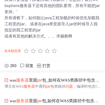
bsphere服务器下还有其他的团队要用，所有不能把jar
拿掉。‘
所有请教下，如何能让java工程加载的时候优先加载我
工程里的jar。 或者在java类里面导入jar的时候导入我
指定的我工程里的jar
或者有其他的解决方式。。。求赐教啊
给本帖投票
263
回复
打赏
was
服务器
里面
jar
包_如何在WAS类路径中包含
Webs
博主在WAS
服务器
中遇到
jar
包类路径
问题
，编译时包含IB
M runtime.
jar
成功，但部署后出现ClassNotFoundExceptio
n。代码在JBoss
服务器
运行正常，目标是在
WebSphere
实
was
服务器
里面
jar
包,如何在WAS类路径中包含
Webs
现相同功能。文中给出使用JDBC API和unwrap方法等解决