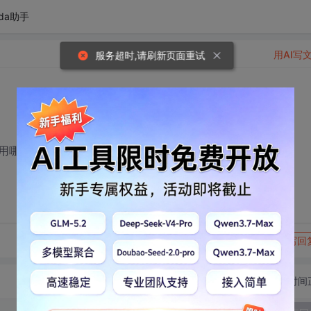
da助手
用AI写
服务超时,请刷新页面重试
用哪个啊，给推荐个
转发到动态
举报
写回
切换为时间