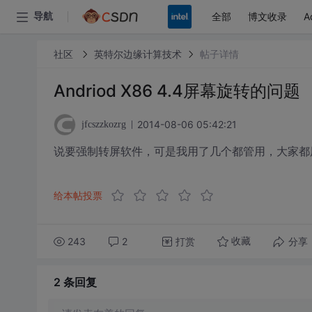
全部
博文收录
A
导航
社区
英特尔边缘计算技术
帖子详情
Andriod X86 4.4屏幕旋转的问题
2014-08-06 05:42:21
jfcszzkozrg
说要强制转屏软件，可是我用了几个都管用，大家都
给本帖投票
243
2
打赏
分享
收藏
2 条
回复