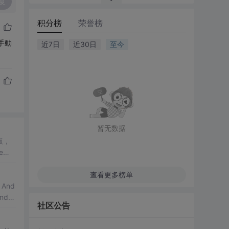
复
积分榜
荣誉榜
一款手動
近7日
近30日
至今
暂无数据
版，
e中
查看更多榜单
And
dro
社区公告