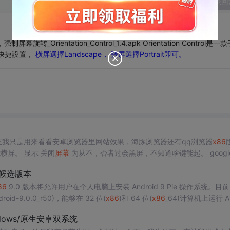
发表回
163，强制屏幕旋转_Orientation_Control_1.4.apk Orientation Control是
快捷設置，
橫屏選擇Landscape， 豎屏選擇Por​​trait即可。
，反正我只是用来看看安卓浏览器里网站效果，海豚浏览器还有qq浏览器
x86
还能用用，主要要换UA为iphone和ipad之类的，还能默认能横屏。 显示 关闭
屏幕
为从不，否者过会黑屏，不知道啥键能起。 googl
是
旋转
屏幕
，要把...
首个候选版本
86
9.0 版本将允许用户在个人电脑上安装 Android 9 Pie 操作系统。目前 
oid-9.0.0_r50)，能够在 32 位(
x86
)和 64 位(
x86
_64)计算机上运行 An
dows/原生安卓双系统