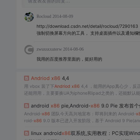
请发表友善的回复…
Rocloud
2014-08-09
http://download.csdn.net/detail/rocloud/7290
強制切換屏幕方向的工具， 支持桌面插件以及通知欄
zwuxsxxuterw
2014-08-06
我用的百度推荐里面的，挺好用的
Andriod
x86
4,4
用 vbox 装了下
Andriod
x86
4,4 ，能用的App真心少
文输入法选一下，shift+space是切换。 atl+f9,f10,f11,f12
android
x86
pie,Android-
x86
9.0 Pie 发布
Android-
x86
团队今天高兴地宣布：即将到来的 Android-
x
roid-
x86
9.0 版本已进入开发阶段，基于 Android 9 Pie(andr
id Pie。Android-x8...
linux android
x86
双系统,实用教程：PC实现Win