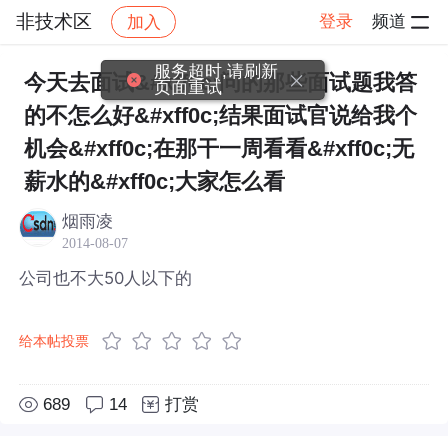
非技术区
登录
频道
加入
帖子详情
社区
非技术区
服务超时,请刷新
今天去面试&#xff0c;问的那些面试题我答
页面重试
的不怎么好&#xff0c;结果面试官说给我个
机会&#xff0c;在那干一周看看&#xff0c;无
薪水的&#xff0c;大家怎么看
烟雨凌
2014-08-07
公司也不大50人以下的
给本帖投票
689
14
打赏