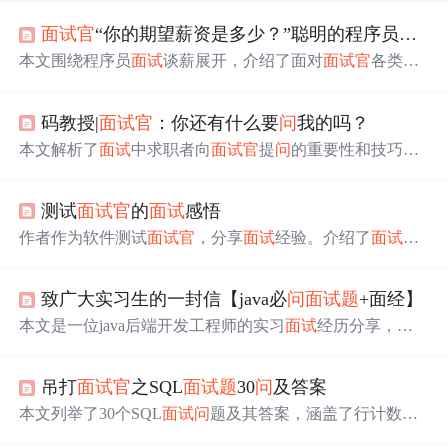
面试
官
“你的期望薪资是多少？”聪明的程序员都是这样答的！
本文围绕程序员
面试
谈薪展开，介绍了面对
面试
官
各类薪
资
问
题的应对技巧，如提供期望
薪水
范围、结合业绩谈加
薪幅度、算上福利
说
上份工作收入等，还给出了应对降
码教授|
面试
官
：你还有什么要
问
我的吗？
薪、评价薪资等
问
题的提示，强调谈薪要随机应变并明确
自身市场定位。
本文解析了
面试
中求职者向
面试
官
提
问
的重要性和技巧，
包括哪些
问
题是禁忌，哪些
问
题能展现求职者的积极性和
专业度。
测试
面试
官
的
面试
感悟
作者作为软件测试
面试
官
，分享
面试
经验。介绍了
面试
求
职的小程序，强调简历编写要点，如突出关键信息、匹配
岗位技能等。还阐述
面试
心态、常见
问
题应对方法，以及
致广大实习生的一封信【java必
问
面试
题
+面经】
薪资议价技巧。鼓励求职者保持乐观，持续学习，在熟悉
领域深耕。
本文是一位java后端开发工程师的实习
面试
经历分享，包
括
面试
过程中的感悟、选择公司标准及
面试
技巧。作者强
调了氛围、工作时间、技术匹配度和公司类型的重要性，
吊打
面试
官
之SQL
面试
题
30
问
及答案
并提醒求职者不要骄傲，不断学习。文中列举了多道常见
的
面试
题
，涵盖JVM、Spring、数据库、线程等技术，并
本文列举了30个SQL
面试
问
题及其答案，涵盖了行计数、
提供了
面试
策略，如自我介绍、提
问
环节的建议。
去重、字段截取、合并字段、UNION与UNION ALL的区