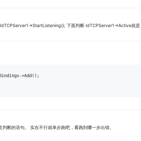
TCPServer1->StartListening(); 下面判断 IdTCPServer1->Active就是
Bindings->Add();
的值合法性判断的语句。 实在不行就单步跑吧，看跑到哪一步出错。