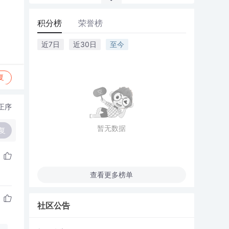
积分榜
荣誉榜
近7日
近30日
至今
复
正序
暂无数据
复
查看更多榜单
社区公告