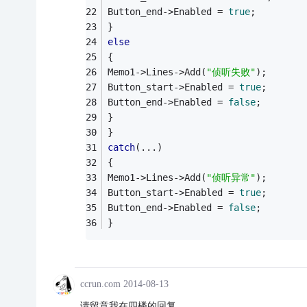
Button_end->Enabled = 
true
;
}
else
{
Memo1->Lines->Add(
"侦听失败"
);
Button_start->Enabled = 
true
;
Button_end->Enabled = 
false
;
}
}
catch
(...)
{
Memo1->Lines->Add(
"侦听异常"
);
Button_start->Enabled = 
true
;
Button_end->Enabled = 
false
;
}
ccrun.com
2014-08-13
请留意我在四楼的回复