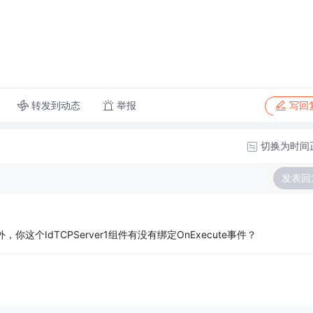
转发到动态
举报
写回
切换为时间
发表回
你这个IdTCPServer1组件有没有绑定OnExecute事件？