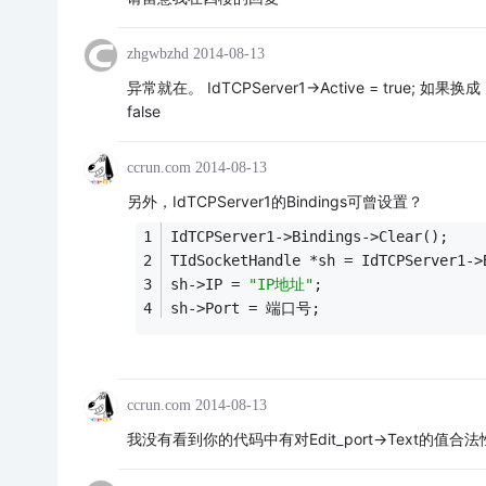
zhgwbzhd
2014-08-13
异常就在。 IdTCPServer1->Active = true; 如果换成 Id
false
ccrun.com
2014-08-13
另外，IdTCPServer1的Bindings可曾设置？
IdTCPServer1->Bindings->Clear();
TIdSocketHandle *sh = IdTCPServer1->
sh->IP = 
"IP地址"
;
sh->Port = 端口号;
ccrun.com
2014-08-13
我没有看到你的代码中有对Edit_port->Text