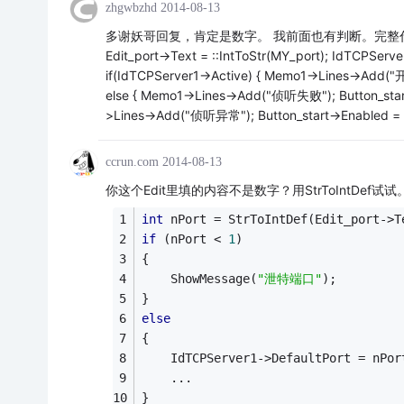
zhgwbzhd
2014-08-13
多谢妖哥回复，肯定是数字。 我前面也有判断。完整代码如下： int MY_
Edit_port->Text = ::IntToStr(MY_port); IdTCPServe
if(IdTCPServer1->Active) { Memo1->Lines->Add("开
else { Memo1->Lines->Add("侦听失败"); Button_start->
>Lines->Add("侦听异常"); Button_start->Enabled 
ccrun.com
2014-08-13
你这个Edit里填的内容不是数字？用StrToIntDef试试
int
 nPort = StrToIntDef(Edit_port->T
if
 (nPort < 
1
)
{
    ShowMessage(
"泄特端口"
);
}
else
{
    IdTCPServer1->DefaultPort = nPor
    ...
}