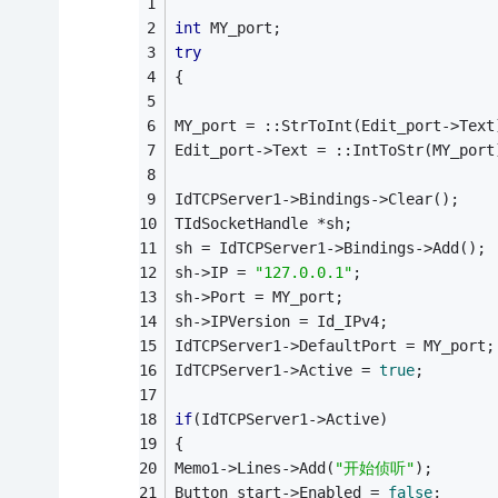
int
 MY_port;
try
{
MY_port = ::StrToInt(Edit_port->Text
Edit_port->Text = ::IntToStr(MY_port
IdTCPServer1->Bindings->Clear();
TIdSocketHandle *sh;
sh = IdTCPServer1->Bindings->Add();
sh->IP = 
"127.0.0.1"
;
sh->Port = MY_port;
sh->IPVersion = Id_IPv4;
IdTCPServer1->DefaultPort = MY_port;
IdTCPServer1->Active = 
true
;
if
(IdTCPServer1->Active)
{
Memo1->Lines->Add(
"开始侦听"
);
Button_start->Enabled = 
false
;