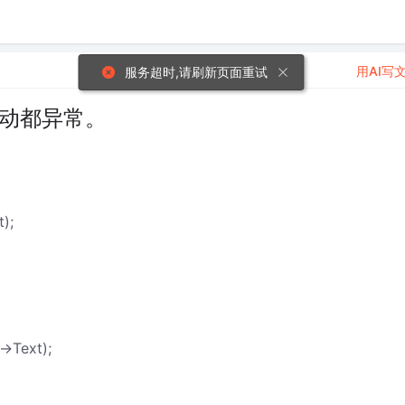
用AI写
服务超时,请刷新页面重试
，启动都异常。
);
->Text);