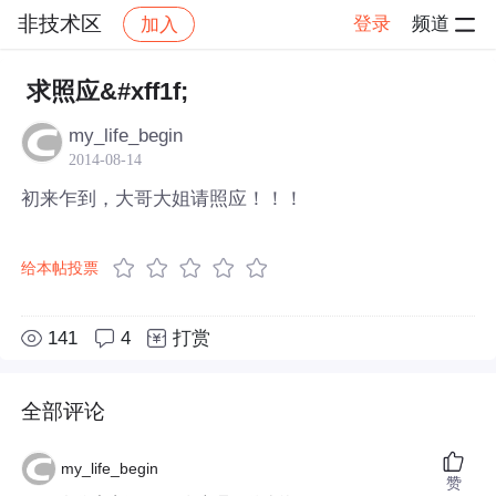
非技术区
登录
频道
加入
帖子详情
社区
非技术区
求照应&#xff1f;
my_life_begin
2014-08-14
初来乍到，大哥大姐请照应！！！
给本帖投票
141
4
打赏
全部评论
my_life_begin
赞