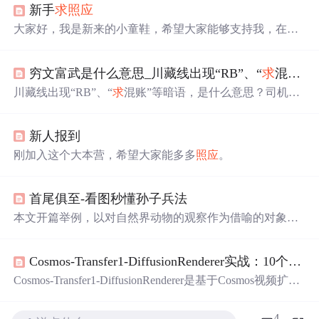
新手
求
照应
大家好，我是新来的小童鞋，希望大家能够支持我，在这
里
穷文富武是什么意思_川藏线出现“RB”、“
求
混账”等暗语，是什么意思？司机道出答案...
川藏线出现“RB”、“
求
混账”等暗语，是什么意思？司机道
出答案旅游已经成为当下非常流行的娱乐休闲方式，很多
游客们会在节假日选择出门游玩，小到城市周边游，大到
新人报到
出国游，这些或短或长的旅途都能给驴友们带来愉快的体
验，以及自身压力的释放。现在很多年轻人都很喜欢来一
刚加入这个大本营，希望大家能多多
照应
。
场说走就走的旅行，但是对于一些资金有限的大学生来
讲，却无法实现说走就走这一种目标。所以在社会上，兴
起了一种新的旅游方式，叫“穷游”。穷...
首尾俱至-看图秒懂孙子兵法
本文开篇举例，以对自然界动物的观察作为借喻的对象，
提出假设性问题，即带兵打仗可以如蛇一样前后灵活
照应
吗?举例论证吴越两国本是仇敌，但即使是有仇恨关系的
Cosmos-Transfer1-DiffusionRenderer实战：10个图像重光
人，遇到危险时都能协同作战，更何况一个团队的人。拴
马、埋轮治标不治本，根上的问题没解决，只会适得其
Cosmos-Transfer1-DiffusionRenderer是基于Cosmos视频扩散
反。因此带兵打仗要如蛇一样前后灵活
照应
，主要靠两点:
框架的高质量视频去光照和重光照工具，它能够帮助用户
首先是将帅的领导力问题，领导得法，才能促使军队上下
轻松实现图像和视频的光照效果调整，为创意设计、影视
4