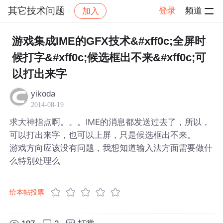
其它技术问题
登录
频道
加入
帖子详情
社区
其它技术问题
游戏集成IME的GFX技术&#xff0c;全屏时
候打字&#xff0c;候选框出不来&#xff0c;可
以打出来字
yikoda
2014-08-19
求大神指点啊。。。IME的消息都发送过去了，所以，
可以打出来字，也可以上屏，只是候选框出不来。
游戏方向应该没有问题，我想知道输入法方面需要做什
么特别处理么
给本帖投票