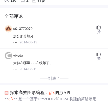
197
2
打赏
全部评论
u013770070
赞
加分加分加分
2014-08-19
yikoda
赞
大神在哪里~~~在线等了。
2014-08-19
——到底了——
探索高效图形编程：
gfx
图形API
**
gfx
** 是一个基于Direct3D12和HLSL构建的简洁易用的
图形API，专为快速原型设计而设计。它简化了复杂的图