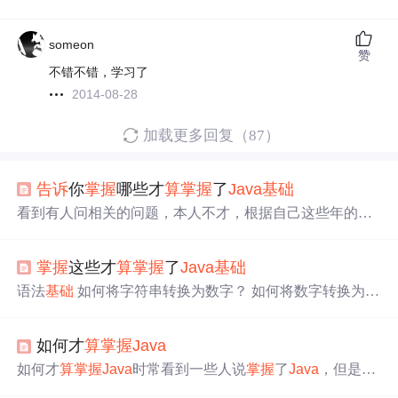
someon
赞
不错不错，学习了
2014-08-28
加载更多回复（87）
告诉
你
掌握
哪些才
算
掌握
了
Java
基础
看到有人问相关的问题，本人不才，根据自己这些年的个
人经验总结了一点
Java
基础
方面的知识点。不管你往哪
个方面发展（手机开发，网页开发，游戏开发），这些
基
掌握
这些才
算
掌握
了
Java
基础
础
东西如果能熟悉的话，开发起来都会更加得心应手。下
面把这些知识点列出来供大家参考，不全之处欢迎补充语
语法
基础
如何将字符串转换为数字？ 如何将数字转换为十
法
基础
如何将字符串转换为数字？ 如何将数字转换为十六
六进制字符串？ 如何将字节串转换为十六进制字符串？ 如
进制字符串？ 如何将字节串转换为十六进制字符串？ 如何
何对浮点数打印出指定小数位数？ 如何将浮点数输出为指
对浮点数打印出指定小数位数？
如何才
算
掌握
Java
定位数的科学计数法？ 如何将数字输出为每三位逗号分隔
的格式，例如“1,234,467”？ 如何将字符串转换为Boolean对
如何才
算
掌握
Java
时常看到一些人说
掌握
了
Java
，但是让
象？ 如何将一个四字节转换为一个整数？以及反过来？ 日
他们用
Java
做一个实际的项目可能又困难重重，在这里，