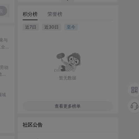
复
积分榜
荣誉榜
近7日
近30日
至今
束与
互全链
确率、
持劳动
教育
暂无数据
领域
查看更多榜单
社区公告