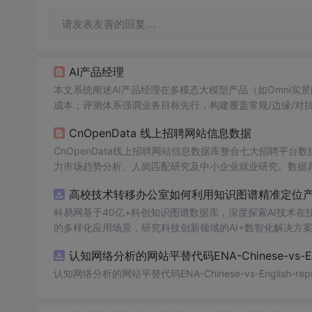
请发表友善的回复…
AI产品经理
本文系统阐述AI产品经理在多模态大模型产品（如Omni实
成本；评测体系强调业务目标先行，构建覆盖常规/边缘/对
路（VAD/ASR/NLU/DM/TTS）、端云协同架构及RAG
CnOpenData 线上招聘网站信息数据
时延与幻觉控制。
CnOpenData线上招聘网站信息数据库整合七大招聘平
力市场趋势分析、人岗匹配研究及中小企业就业研究。数据
政策与企业HR决策。
高校技术转移办公室如何利用知识图谱精准定位产业
科易网基于40亿+科创知识图谱数据库，深度探索AI技术
的多样化应用场景，研究科技创新领域的AI+数智化解决方
认知网络分析的网站平替代码ENA-Chinese-vs-Englis
认知网络分析的网站平替代码ENA-Chinese-vs-English-reprod