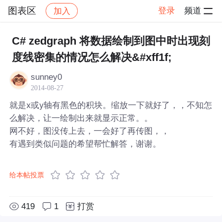
图表区
登录
频道
加入
帖子详情
社区
图表区
C# zedgraph 将数据绘制到图中时出现刻
度线密集的情况怎么解决&#xff1f;
sunney0
2014-08-27
就是x或y轴有黑色的积块。缩放一下就好了，，不知怎
么解决，让一绘制出来就显示正常。。
网不好，图没传上去，一会好了再传图，，
有遇到类似问题的希望帮忙解答，谢谢。
给本帖投票
419
1
打赏