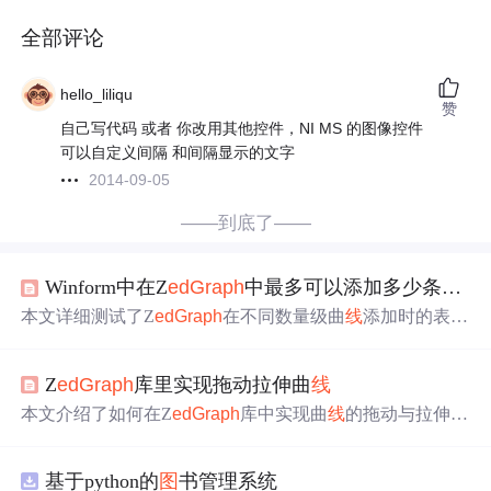
全部评论
hello_liliqu
赞
自己写代码 或者 你改用其他控件，NI MS 的图像控件
可以自定义间隔 和间隔显示的文字
2014-09-05
——到底了——
Winform中在Z
edGr
aph
中最多可以添加多少条曲
线
本文详细测试了Z
edGr
aph
在不同数量级曲
线
添加时的表
现，从200条到20000条，探讨了渲染时间和视觉效果的变
化。
Z
edGr
aph
库里实现拖动拉伸曲
线
本文介绍了如何在Z
edGr
aph
库中实现曲
线
的拖动与拉伸交
互功能。通过修改Scale类添加拖动区域判断逻辑，使用Lo
okForFlexAxis方法检测鼠标位置，并在HandleAxisFlex方法
基于python的
图
书管理系统
中完成基于鼠标操作的坐标轴缩放处理。核心实现包括区