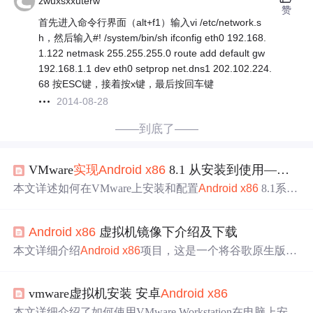
zwuxsxxuterw
赞
首先进入命令行界面（alt+f1）输入vi /etc/network.s
h，然后输入#! /system/bin/sh ifconfig eth0 192.168.
1.122 netmask 255.255.255.0 route add default gw
192.168.1.1 dev eth0 setprop net.dns1 202.102.224.
68 按ESC键，接着按x键，最后按回车键
2014-08-28
——到底了——
VMware
实现
Android
x86
8.1 从安装到使用———全网最全，全网首发，本人实测
本文详述如何在VMware上安装和配置
Android
x86
8.1系
统，包括安装VMware、下载VMDK文件、设置语言和时
区、解决软件安装问题以及个性化设计。通过使用终端模
Android
x86
虚拟机镜像下介绍及下载
拟器和特定指令，
实现
Android
虚拟机的高效操作。
本文详细介绍
Android
x86
项目，这是一个将谷歌原生版安
卓系统移植到
x86
架构的电脑上的开源项目。文章解释了
为何直接在普通电脑上
运行
安卓系统并不方便，以及如何
vmware虚拟机安装 安卓
Android
x86
通过虚拟机镜像体验该系统。
Android
x86
虚拟机镜像由专
门团队配置，已解决磁盘启动、网络配置等问题，便于用
本文详细介绍了如何使用VMware Workstation在电脑上安装