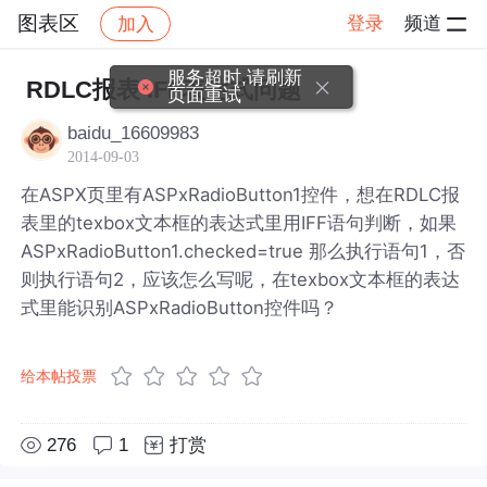
图表区
登录
频道
加入
帖子详情
社区
图表区
服务超时,请刷新
RDLC报表 IFF表达式问题
页面重试
baidu_16609983
2014-09-03
在ASPX页里有ASPxRadioButton1控件，想在RDLC报
表里的texbox文本框的表达式里用IFF语句判断，如果
ASPxRadioButton1.checked=true 那么执行语句1，否
则执行语句2，应该怎么写呢，在texbox文本框的表达
式里能识别ASPxRadioButton控件吗？
给本帖投票
276
1
打赏