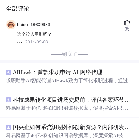
全部评论
baidu_16609983
赞
这个没人用到吗？
2014-09-03
——到底了——
AIHawk：首款求职申请 AI 网络代理
求职助手AI智能代理AIHawk致力于简化求职过程，通过自
动化职位申请流程。借助人工智能，它能够帮助用户以定
制化的方式申请多个职位。
科技成果转化项目进场交易前，评估备案环节需要准备哪些材料？.docx
科易网基于40亿+科创知识图谱数据库，深度探索AI技术
在技术转移、成果转化、技术经纪、知识产权、产业创
新、科技招商等垂直领域的多样化应用场景，研究科技创
国央企如何系统识别外部创新资源？内部研发体系完善，但对外部高校、中小科技企业技术能力缺乏动态认知。.docx
新领域的AI+数智化解决方案，推动科技创新与产业创新
智能化发展。
科易网基于40亿+科创知识图谱数据库，深度探索AI技术