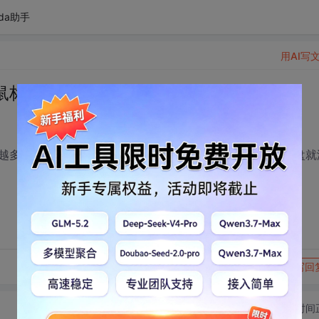
da助手
用AI写
鼠标、键盘是不是就淘汰了啊
越多，以后的发展会不会是都成触控变形的了啊，鼠标、键盘就
转发到动态
举报
写回
切换为时间