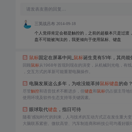
请发表友善的回复…
三英战吕布
2014-09-18
个人觉得肯定会都是触控的，之前的超极本只是过渡
盘不可能被淘汰的，我更倾向于使用鼠标、键盘
鼠标
固定在屏幕中间_
鼠标
诞生竟有51年，其尚能
回顾
鼠标
从1968年首现到现在的演变，从机械到光电，有
，交互方式的革新可能重塑电脑操作。
电脑发展这么多年，为啥没能革掉
鼠标
键盘
的命
尽管
触控
和语音技术不断进步，但
键盘
和
鼠标
仍占据主导地
使用环境及软件生态支持等关键因素。
眼球取代
键盘
，指日可待
随着‘感知时代’的到来，人与技术的互动方式正在发生重大变
大脑联系紧密。微软高管、汽车制造商和科技公司均看好眼
着
未来
派技术即将成为现实。