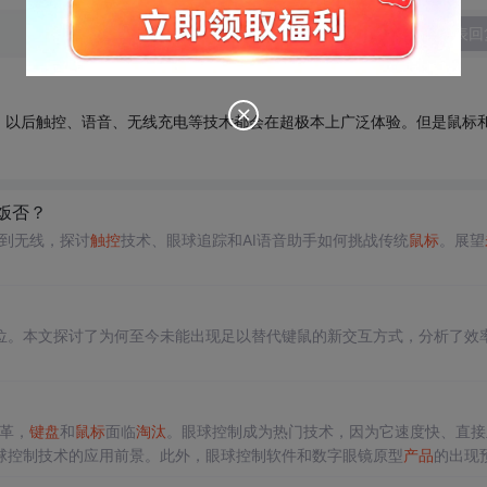
发表回
，以后触控、语音、无线充电等技术都会在超极本上广泛体验。但是鼠标
饭否？
线到无线，探讨
触控
技术、眼球追踪和AI语音助手如何挑战传统
鼠标
。展望
？
位。本文探讨了为何至今未能出现足以替代键鼠的新交互方式，分析了效
革，
键盘
和
鼠标
面临
淘汰
。眼球控制成为热门技术，因为它速度快、直接
球控制技术的应用前景。此外，眼球控制软件和数字眼镜原型
产品
的出现