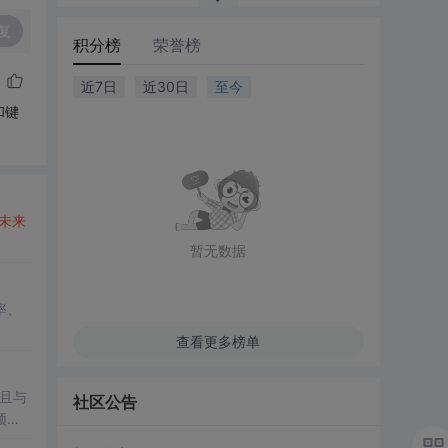
复
积分榜
荣誉榜
近7日
近30日
至今
和键
未来
暂无数据
率、
查看更多榜单
且与
社区公告
预示