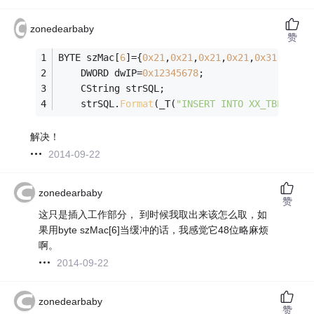
zonedearbaby
赞
BYTE szMac[
6
]={
0x21
,
0x21
,
0x21
,
0x21
,
0x31
,
0x11
}
	DWORD dwIP=
0x12345678
;
	CString strSQL;
	strSQL.
Format
(_T(
"INSERT INTO XX_TBL(1,1,
解决！
2014-09-22
zonedearbaby
赞
这只是插入工作部分， 到时候我取出来该怎么取，如
果用byte szMac[6]当缓冲的话，我感觉它48位略麻烦
啊。
2014-09-22
zonedearbaby
赞