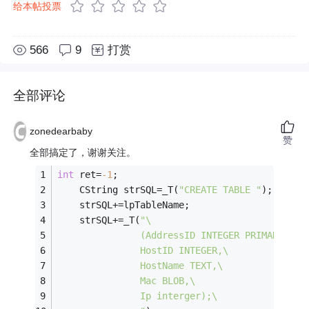
给本帖投票
566
9
打赏
全部评论
zonedearbaby
赞
全部搞定了，谢谢关注。
int
 ret=
-1
;
	CString strSQL=_T(
"CREATE TABLE "
);
	strSQL+=lpTableName;
	strSQL+=_T(
"\
			   (AddressID INTEGER PRIMARY KEY
			   HostID INTEGER,\
			   HostName TEXT,\
			   Mac BLOB,\
			   Ip interger);\