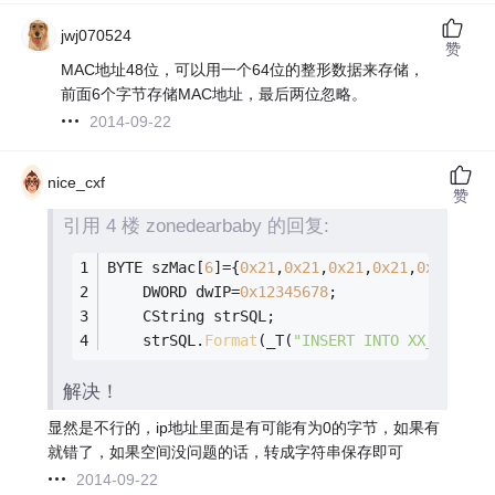
jwj070524
赞
MAC地址48位，可以用一个64位的整形数据来存储，
前面6个字节存储MAC地址，最后两位忽略。
2014-09-22
nice_cxf
赞
引用 4 楼 zonedearbaby 的回复:
BYTE szMac[
6
]={
0x21
,
0x21
,
0x21
,
0x21
,
0x31
,
0x1
	DWORD dwIP=
0x12345678
;
	CString strSQL;
	strSQL.
Format
(_T(
"INSERT INTO XX_TBL(1,
解决！
显然是不行的，ip地址里面是有可能有为0的字节，如果有
就错了，如果空间没问题的话，转成字符串保存即可
2014-09-22