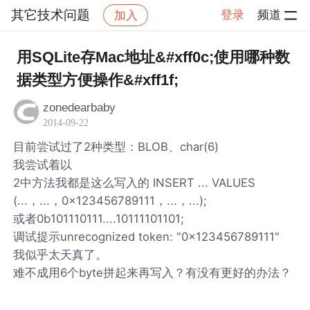
其它技术问题
登录
频道
加入
帖子详情
社区
其它技术问题
用SQLite存Mac地址&#xff0c;使用哪种数
据类型方便操作&#xff1f;
zonedearbaby
2014-09-22
目前尝试过了2种类型：BLOB、char(6)
我尝试着以
2中方法我都是这么写入的 INSERT ... VALUES
(...，...，0x123456789111，...，...);
或者0b101110111....10111101101;
调试提示unrecognized token: "0x123456789111"
我似乎太天真了。
难不成用6个byte拼起来再写入？有没有更好的办法？