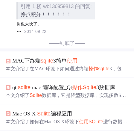
引用 1 楼 wb136959813 的回复:
挣点积分！！！！！！
你也太快了。
2014-09-22
——到底了——
MAC下终端
sqlite
3简单
使用
本文介绍了在MAC环境下如何通过终端
操作
sqlite
3，包括
打开或创建数据库、常用命令的
使用
，如显示数据库中的
表、查看表结构和设置显示格式等。
qt
sqlite
mac 编译配置_Qt
操作
Sqlite
3数据库
本文介绍了
Sqlite
数据库，它是轻型数据库，实现多数SQL
- 92标准。详细说明了在Linux和Windows系统下安装
Sqlite
3的步骤，还列举了对数据的基本
操作
命令，如创建、打开
Mac OS X
Sqlite
编程应用
数据库等。此外，讲解了
使用
QT对
Sqlite
3进行
操作
，包括
连接数据库、执行语句及相关类和接口的
使用
。
本文介绍了如何在Mac OS X环境下
使用
SQLite
进行数据库
操作
，包括引入
sqlite
3库、创建数据库、插入数据、查询