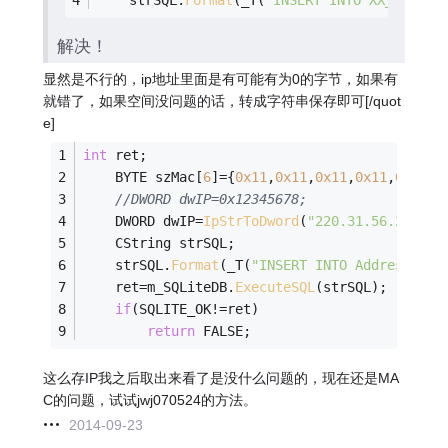
解决！
显然是不行的，ip地址里面是有可能有为0的字节，如果有
就错了，如果空间没问题的话，转成字符串保存即可[/quot
e]
int
 ret;
	BYTE szMac[
6
]={
0x11
,
0x11
,
0x11
,
0x11
,
0x11
,
0
//DWORD dwIP=0x12345678;
	DWORD dwIP=
IpStrToDword
(
"220.31.56.24"
);
	CString strSQL;
	strSQL.
Format
(_T(
"INSERT INTO Address_TBL
	ret=m_SQLiteDB.
ExecuteSQL
(strSQL);
if
(SQLITE_OK!=ret)
return
 FALSE;
这么存IP我之后取出来看了是没什么问题的，现在还是MA
C的问题，试试jwj070524的方法。
2014-09-23