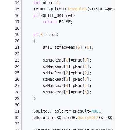
int
 nLen=
-1
;
    ret=m_SQLiteDB.
ReadBlob
(strSQL,&pMac,&nLe
if
(SQLITE_OK!=ret)
return
 FALSE;
if
(
6
==nLen)
	{
		BYTE szMacRead[
6
]={
0
};
		szMacRead[
0
]=pMac[
0
];
		szMacRead[
1
]=pMac[
1
];
		szMacRead[
2
]=pMac[
2
];
		szMacRead[
3
]=pMac[
3
];
		szMacRead[
4
]=pMac[
4
];
		szMacRead[
5
]=pMac[
5
];
	}
	SQLite::TablePtr pResult=
NULL
;
	pResult=m_SQLiteDB.
QuerySQL2
(strSQL);