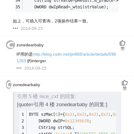
	CString strValue=pResult.m_pTable->
GetVal
	DWORD dwIpRead=_wtoi(strValue);
如上，可插入可查询，2项操作结果一致。
2014-09-23
zonedearbaby
赞
IP用的是
http://blog.csdn.net/jin868/article/details/596
1263
的interger.
2014-09-23
zonedearbaby
赞
引用 5 楼 nice_cxf 的回复:
[quote=引用 4 楼 zonedearbaby 的回复:]
BYTE szMac[
6
]={
0x21
,
0x21
,
0x21
,
0x21
,
0x31
,
0x1
	DWORD dwIP=
0x12345678
;
	CString strSQL;
	strSQL.
Format
(_T(
"INSERT INTO XX_TBL(1,