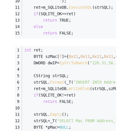
			   "
);
	ret=m_SQLiteDB.
ExecuteSQL
(strSQL);
if
(SQLITE_OK==ret)
return
 TRUE;
else
return
 FALSE;
int
 ret;
	BYTE szMac[
7
]={
0x11
,
0x11
,
0x11
,
0x11
,
0x11
,
0
	DWORD dwIP=
IpStrToDword
(
"220.31.56.24"
);
	CString strSQL;
	strSQL.
Format
(_T(
"INSERT INTO Address_TBL
	ret=m_SQLiteDB.
WriteBlob
(strSQL,szMac,
6
);
if
(SQLITE_OK!=ret)
return
 FALSE;
	strSQL.
Empty
();
	strSQL=_T(
"SELECT Mac FROM Address_TBL WH
	BYTE *pMac=
NULL
;