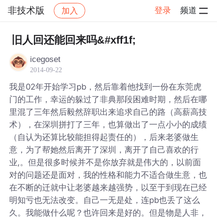
非技术版
登录
频道
加入
帖子详情
社区
非技术版
旧人回还能回来吗&#xff1f;
icegoset
2014-09-22
我是02年开始学习pb，然后靠着他找到一份在东莞虎
门的工作，幸运的躲过了非典那段困难时期，然后在哪
里混了三年然后毅然辞职出来追求自己的路（高薪高技
术），在深圳拼打了三年，也算做出了一点小小的成绩
（自认为还算比较能担得起责任的），后来老婆做生
意，为了帮她然后离开了深圳，离开了自己喜欢的行
业,。但是很多时候并不是你放弃就是伟大的，以前面
对的问题还是面对，我的性格和能力不适合做生意，也
在不断的迁就中让老婆越来越强势，以至于到现在已经
明知亏也无法改变。自己一无是处，连pb也丢了这么
久。我能做什么呢？也许回来是好的。但是物是人非，