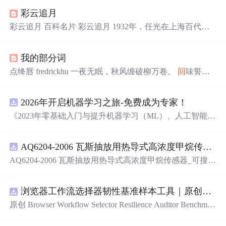
彩云追月
彩云追月 百科名片 彩云追月 1932年，任光在上海百代唱
片公司任节目部主任时，同聂耳一起，为百代国乐队写了
一批民族管弦乐曲灌制唱片。《彩云追月》 就是其中的一
我的部分词
首，创作于1935年。1960年，彭修文根据中央广播民族管
弦乐团的乐队编制重新配器。乐曲以富有民族色彩的五声
点绛唇 fredrickhu 一夜无眠，秋风缠破柳万卷。
回
味誓
性旋律，上五度的自由模 进，竖笛、二胡的轮番演奏，弹
言，却断
回
头路。 心似刀绞，不知为何故。 泪不住，颤颤
拨乐器的轻巧节奏，低音乐器的拨弦和吊钹的空旷音
回
顾，往事一幕幕。 更漏子 fredrickhu 一更醉，二更睡，
色，...
2026年开启机器学习之旅-免费成为专家！
偏偏三更又醒。 八月热，九月暖，心恰似冰寒。 清晨盼，
黄昏望，不见伊人心慌。 朝如风，暮成雪，无助是离别。
《2023年零基础入门与提升机器学习（ML）、人工智能
诉衷情 fredrickhu 黄昏散步小山冈，慢慢疗心伤。 怡人秋
（AI）的全指南，涵盖最新动态与前沿技术！》
色如画，略略减凄凉。 青春短
AQ6204-2006 瓦斯抽放用热导式高浓度甲烷传感器-可搜索.pdf
AQ6204-2006 瓦斯抽放用热导式高浓度甲烷传感器_可搜
索.pdf
浏览器工作流选择器韧性基准样本工具｜原创源码+测试+离线报告
原创 Browser Workflow Selector Resilience Auditor Benchmar
k Baseline 工具：围绕“用文本、角色、标签、测试标识与
结构变化样本评估重复网页流程选择器的稳定性”的结果，