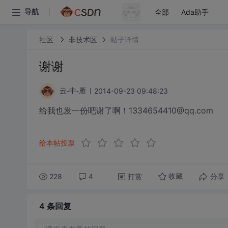
全部
Ada助手
导航
社区
非技术区
帖子详情
谢谢
2014-09-23 09:48:23
云-中-雁
给我也发一份吧谢了啊！1334654410@qq.com
给本帖投票
228
4
打赏
分享
收藏
4 条
回复