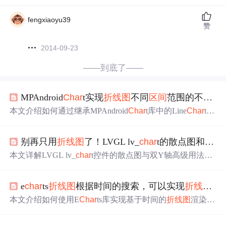
fengxiaoyu39
赞
2014-09-23
——到底了——
MPAndroid
Char
t实现
折
线
图
不同
区间
范围的不同的
本文介绍如何通过继承MPAndroid
Char
t库中的Line
Char
t类
和Line
Char
tRenderer类，实现带有
颜色
分段显示功能的自
定义
折
线
图
，并支持Y轴放大缩小功能。
别再只用
折
线
图
了！LVGL lv_
char
t的散点图和双Y轴高级玩法详解
本文详解LVGL lv_
char
t控件的散点图与双Y轴高级用法：
散点图支持变量关联分析，需独立设置X轴范围并禁用连
线
；双Y轴适用于量纲不同的多维数据对比，支持刻度同
e
char
ts
折
线
图
根据时间的搜索，可以实现
折
线
图
的
步与标签位置调整；结合二者可构建温度-电压监测面板，
并通过极
值
采样、定时更新和交互启用实现大数据量下的
本文介绍如何使用E
Char
ts库实现基于时间的
折
线
图
渲染，
性能优化。
通过具体代码示例展示了如何设置日期范围并获取相应数
据，从而动态更新
折
线
图
，适用于监控状态变化趋势的场