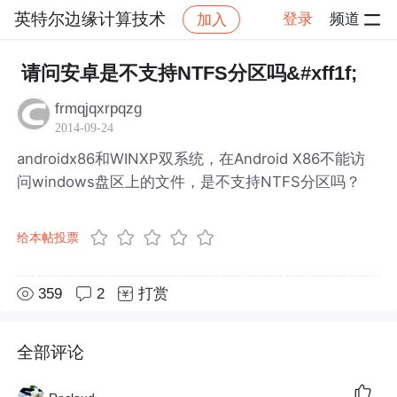
英特尔边缘计算技术
登录
频道
加入
帖子详情
社区
英特尔边缘计算技术
请问安卓是不支持NTFS分区吗&#xff1f;
frmqjqxrpqzg
2014-09-24
androidx86和WINXP双系统，在Android X86不能访
问windows盘区上的文件，是不支持NTFS分区吗？
给本帖投票
359
2
打赏
全部评论