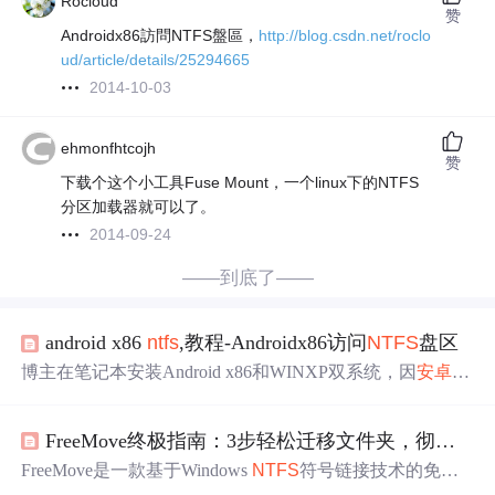
Rocloud
赞
Androidx86訪問NTFS盤區，
http://blog.csdn.net/roclo
ud/article/details/25294665
2014-10-03
ehmonfhtcojh
赞
下载个这个小工具Fuse Mount，一个linux下的NTFS
分区加载器就可以了。
2014-09-24
——到底了——
android x86
ntfs
,教程-Androidx86访问
NTFS
盘区
博主在笔记本安装Android x86和WINXP双系统，因
安卓
原
本不
支持
NTFS
分区
，无法用Android X86播放器看window
s盘区动画片。为此，博主介绍使用Fuse Mount加载
NTFS
FreeMove终极指南：3步轻松迁移文件夹，彻底解决C盘空间不足难题
分区
的教程，包括下载、建目录、获取设备名、建立对应
关系及开机自动加载等步骤。
FreeMove是一款基于Windows
NTFS
符号链接技术的免费
开源工具，
支持
安全迁移非系统文件夹以缓解C盘空间不