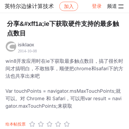
英特尔边缘计算技术
登录
频道
加入
帖子详情
社区
英特尔边缘计算技术
分享&#xff1a;ie下获取硬件支持的最多触
点数目
isiklaox
2014-10-08
win8开发应用时在ie下获取最多触点数目，搞了很长时
间才搞明白，不敢独享，顺便把chrome和safari下的方
法也共享出来吧
Var touchPoints = navigator.msMaxTouchPoints;就
可以。对 Chrome 和 Safari，可以用var result = navi
gator.maxTouchPoints;来获取
给本帖投票