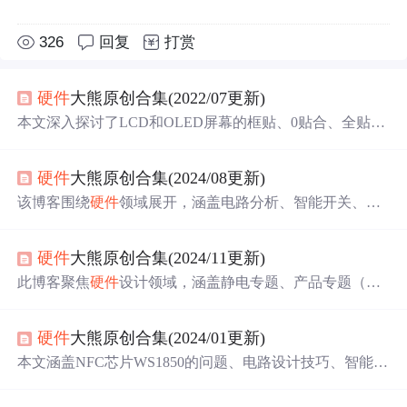
326
回复
打赏
硬件
大熊原创合集(2022/07更新)
本文深入探讨了LCD和OLED屏幕的框贴、0贴合、全贴合
工艺，包括GFF、OGS、Oncell和Incell等技术。同时，文
章反映了当前疫情、经济环境下
硬件
工程师面临的挑战，
硬件
大熊原创合集(2024/08更新)
以及职业发展规划的思考。此外，还
分享
了智能开关、电
源管理、声学设计、高速信号PCB设计等多个
硬件
领域的
该博客围绕
硬件
领域展开，涵盖电路分析、智能开关、NF
知识，并提供了丰富的资源和实践经验。
C设计、声学、传感器设计等多方面内容。介绍了单片
机、电池、芯片等器件的相关知识，探讨了单火线设计、
硬件
大熊原创合集(2024/11更新)
高速信号PCB设计等技术问题，还
分享
了器件选型、测试
分析等方面的经验。
此博客聚焦
硬件
设计领域，涵盖静电专题、产品专题（开
关面板、智能门锁、智慧屏等）、电子设计（电路分析、
声学、传感器设计等）、工艺制程、设计美学、测试分析
硬件
大熊原创合集(2024/01更新)
等多方面知识，还涉及认证规范、算法思维、工具使用等
内容，为
硬件
工程师提供丰富参考。
本文涵盖NFC芯片WS1850的问题、电路设计技巧、智能开
关选型与功能、电池充电技术、声学与传感器设计、PCB
高速信号设计、工艺制程注意事项、设计美学、测试分