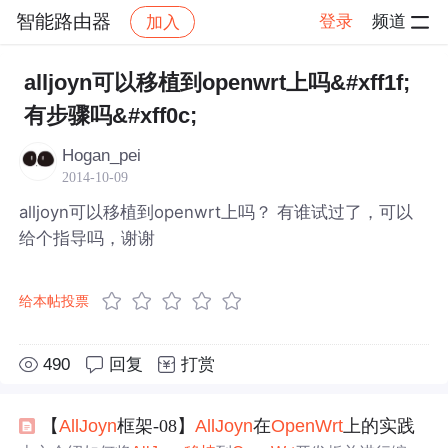
智能路由器
登录
频道
加入
帖子详情
社区
智能路由器
alljoyn可以移植到openwrt上吗&#xff1f;
有步骤吗&#xff0c;
Hogan_pei
2014-10-09
alljoyn可以移植到openwrt上吗？ 有谁试过了，可以
给个指导吗，谢谢
给本帖投票
490
回复
打赏
【
AllJoyn
框架-08】
AllJoyn
在
OpenWrt
上的实践