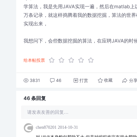
学算法，我是先用JAVA实现一遍，然后在matla
万条记录，就这样捣腾着我的数据挖掘，算法的世界
实现出来，
我想问下，会些数据挖掘的算法，在应聘JAVA的时
给本帖投票
3831
46
打赏
分
收藏
46 条
回复
请发表友善的回复…
chen870201
2014-10-31
对JAVA本身貌似帮助不大 但是对编程肯定有很大帮助