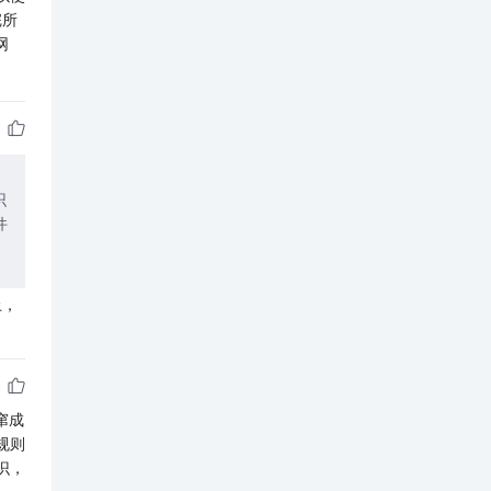
完所
网
识
件
上，
窜成
规则
识，