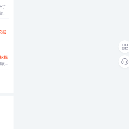
合了
台、
工具，
挖掘
挖掘
例展示
通过算