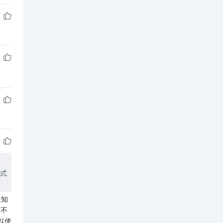
布式
x知
定不
以使