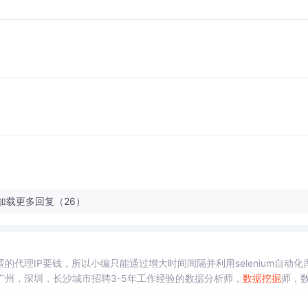
加载更多回复（26）
为高匿的代理IP要钱，所以小编只能通过增大时间间隔并利用selenium自动化
州，深圳，长沙城市招聘3-5年工作经验的数据分析师，
数据挖掘
师，
（最好利用手机热点的ip地址来进行爬取，因为就算封了ip，将手机重启ip地