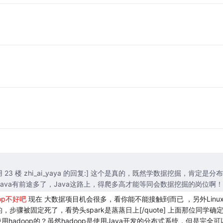
ote=引用 23 楼 zhi_ai_yaya 的回复:] 这个是真的，既然学数据挖掘，肯定是分
比搞Java有前途多了，Java这路上，得爬多高才能等同会数据挖掘的岗位啊！
op不好吧
现在 大数据项目机会很多，看你能不能接触到而已 ，另外Linu
瓶颈的，步骤被固定死了，看势头spark是蒸蒸日上[/quote] 上面那位同学确
用hadoop的？虽然hadoop是使用Java开发的分布式系统，但是完全可