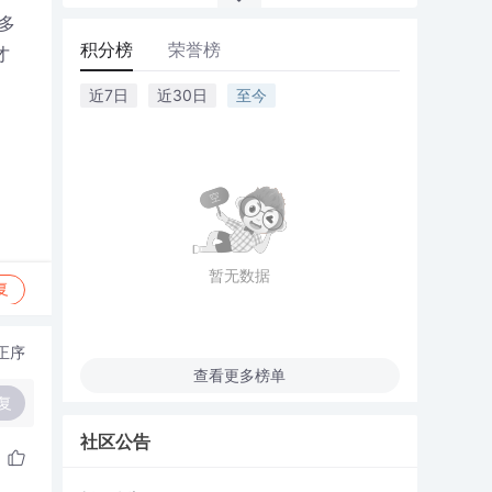
多
积分榜
荣誉榜
才
近7日
近30日
至今
暂无数据
复
正序
查看更多榜单
复
社区公告