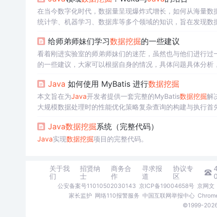
改变，可以重
在当今数字化时代，数据量呈现爆炸式增长，如何从海量数
统计学、机器学习、数据库等多个领域的知识，旨在发现数
面向对象、安全性高等优点，在企业级应用开发中占据重要地
给师弟师妹们学习
数据挖掘
的一些建议
能够方便地进行数据预处理、模型训练和评估。
看着刚进实验室的师弟师妹们的迷茫，虽然也与他们进行过
的一些建议，大家可以根据自身的情况，具体问题具体分析
Java
如何使用 MyBatis 进行
数据挖掘
本文旨在为
Java
开发者提供一套完整的MyBatis
数据挖掘
解
大规模数据处理时的性能优化策略复杂查询的构建与执行首先介
应用最后探讨优化和未来趋势MyBatis：一个优秀的持久
Java
数据挖掘
系统（完整代码）
法搜索隐藏信息的过程ORM：对象关系映射，将数据库表与
Java
实现
数据挖掘
项目的完整代码。
关于我
招贤纳
商务合
寻求报
协议专
们
士
作
道
区
公安备案号11010502030143
京ICP备19004658号
京网文〔
家长监护
网络110报警服务
中国互联网举报中心
Chro
©1999-2