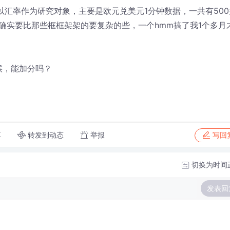
b上以汇率作为研究对象，主要是欧元兑美元1分钟数据，一共有500
确实要比那些框框架架的要复杂的些，一个hmm搞了我1个多月
候，能加分吗？
转发到动态
举报
享
写回
切换为时间
发表回