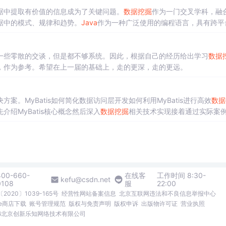
复爬取） from selenium import webdriver #自动打开网页获取
据中提取有价值的信息成为了关键问题。
数据挖掘
作为一门交叉学科，融
据中的模式、规律和趋势。
Java
作为一种广泛使用的编程语言，具有跨平
位。Weka是一个开源的
数据挖掘
软件，提供了丰富的机器学习算法和
一些零散的交谈，但是都不够系统。因此，根据自己的经历给出学习
数据
，作为参考。希望在上一届的基础上，走的更深，走的更远。
决方案。MyBatis如何简化数据访问层开发如何利用MyBatis进行高效
数据
绍MyBatis核心概念然后深入
数据挖掘
相关技术实现接着通过实际案
层框架，支持定制化SQL、存储过程以及高级映射
数据挖掘
：从大量数据中
对象模型进行转换的技术。
400-660-
在线客
工作时间 8:30-
kefu@csdn.net
0108
服
22:00
2020〕1039-165号
经营性网站备案信息
北京互联网违法和不良信息举报中心
me商店下载
账号管理规范
版权与免责声明
版权申诉
出版物许可证
营业执照
026北京创新乐知网络技术有限公司