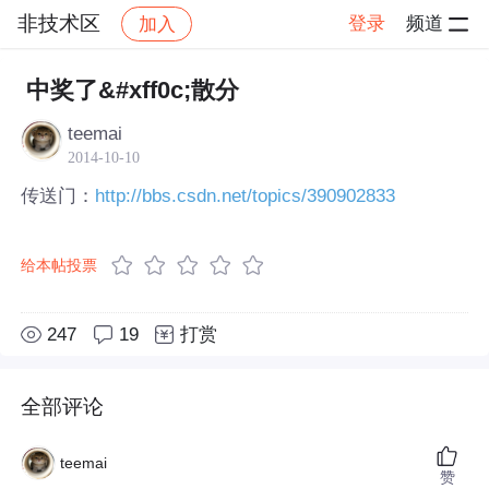
非技术区
登录
频道
加入
帖子详情
社区
非技术区
中奖了&#xff0c;散分
teemai
2014-10-10
传送门：
http://bbs.csdn.net/topics/390902833
给本帖投票
247
19
打赏
全部评论
teemai
赞