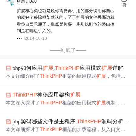
猪崽儿0o0
赞
扩展核心类也就是说你需要再引用的部分调用你自己
的就好了移除框架默认的，至于扩展的文件丢哪边就
看你自己意愿了，重点是你要一步步找到他的路由控
制是在哪边引入的。
2014-10-10
——到底了——
php如何应用
扩展
,
ThinkPHP
应用模式
扩展
详解
本文详细介绍了
ThinkPHP
框架的应用模式
扩展
，包括如
何使用和定义新的应用模式。通过在入口文件定义常量AP
P_MODE来选择应用模式，例如在
ThinkPHP
/Mode目录下
ThinkPHP
神秘应用架构
扩展
创建lite.php定义lite模式，替换部分
核心
文件并实现自定义
功能。此外，文章还展示了如何
扩展
核心
类
库，如创建Lite
本文深入探讨了
ThinkPHP
框架的应用模式
扩展
机制，包
模式下的App.class.php文件来实现应用程序
类
的
扩展
。
括如何使用、定义应用模式、定义简单的执行模式以及实
现
核心
类
库
扩展
。通过分析普通模式定义文件，解释了模
php源码哪些文件是主程序,
ThinkPHP
源码分析之
核
式
扩展
文件与框架
核心
之间的关联方式。并通过实例展示
了如何创建一个简洁执行模式（Lite），以及在
ThinkPHP
本文详细探讨了
ThinkPHP
框架的加载流程，从入口文件
框架中定义和实现Lite模式
扩展
的步骤。
开始，包括
ThinkPHP
.php的系统常量定义、
核心
类
加载、