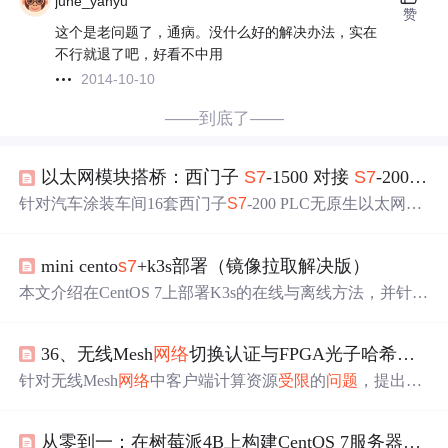
june_yanyu
赞
这个是老问题了，通病。没什么好的解决办法，实在
不行就退了吧，好看不中用
2014-10-10
——到底了——
以太网模块搭桥：西门子
S7
-1500 对接
S7
-200 PLC 完成涂装车间上位机集中管理
针对汽车涂装车间16套西门子
S7
-200 PLC无原生以太网口
的
问题
，采用捷米特ETH-
S7
200-JM01 Plus以太网通讯模块
实现PPI/DP到TCP/IP的透明转换，支持与
S7
-1500 PLC协
mini cento
s7
+k3s部署（镜像拉取解决版）
同控制、WinCC/Kepware上位机集成及MES系统对接。方
案即插即用、免改程序、延迟<5ms，成功解决数据采集滞
本文介绍在CentOS 7上部署K3s的在线与离线方法，并针对
后、旧设备利旧难、
网络
扩容
受限
等行业痛点。
安装后Pod持续处于创建状态的
问题
，分析其原因为镜像拉
取失败，提出有效的解决方案，适用于边缘或
受限
网络
环
36、无线Mesh
网络
切换认证与FPGA光子哈希函数实现
境下的轻量级Kubernetes部署场景。
针对无线Mesh
网络
中客户端计算资源
受限
的
问题
，提出基
于FPGA的光子哈希函数改进方案。通过引入8位AES S盒
增强混淆与扩散效果，提升安全性，并在Xilinx Artix-7上
从零到一：在树莓派4B上构建CentOS 7服务器集群的探索之旅
实现原型验证。结果显示该设计在增加少量硬件资源的情