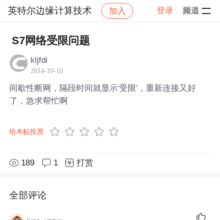
英特尔边缘计算技术
登录
频道
加入
帖子详情
社区
英特尔边缘计算技术
S7网络受限问题
kljfdi
2014-10-10
间歇性断网，隔段时间就显示‘受限’，重新连接又好
了，急求帮忙啊
给本帖投票
189
1
打赏
全部评论