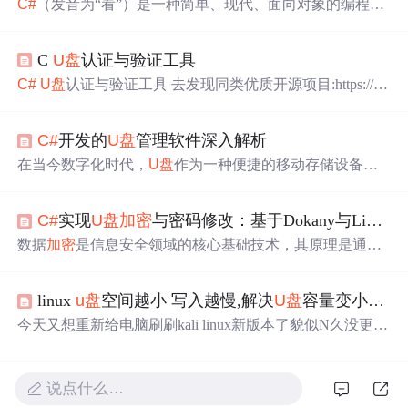
C#
（发音为“看”）是一种简单、现代、面向对象的编程语
言，由微软公司在2001年推出，旨在用于.NET平台的开
发。它起源于C和C++语言，因此在语法上与这两者保持了
C
U盘
认证与验证工具
较高的兼容性。随着技术的进步，
C#
已经发展到第9个主
要版本，并且随着.NET的跨平台发展（.NET Core和.NET
C#
U盘
认证与验证工具 去发现同类优质开源项目:https://git
5+），
C#
的应用范围越来越广，成为了构建各种应用程序
code.com/ 此仓库提供了一个基于
C#
语言的完整开发示
的强大工具。
U盘
序列号是制造商分配给每个
U盘
的唯一标
例，用于寻找并操作连接至电脑的所有
U盘
设备。本示例
识符。这个序列号用于区分不同
U盘
，并且在多个场景中
C#
开发的
U盘
管理软件深入解析
旨在实现以下功能： 查找电脑上所有连接的
U盘
。 获取
U
发挥关键作用。
盘
的序列号。 实现对
U盘
扇区的直接读写。 功能说明 该示
在当今数字化时代，
U盘
作为一种便捷的移动存储设备被
例包含一个VS2008工程文件，用户可以直接编译和测试。
广泛应用。然而，随着使用频率的增加，对
U盘
进行
有效
主要功能包括：
U盘
识别：自动识别电脑上所有的...
管理的需求也逐渐凸显。
U盘
管理软件应运而生，成为IT
C#
实现
U盘
加密
与密码修改：基于Dokany与LibTomCrypt的完整解决方案
专业人士和普通用户不可获取的工具。它不仅可以帮助用
户管理文件、优化存储空间，还能在一定程度上提高数据
数据
加密
是信息安全领域的核心基础技术，其原理是通过
的安全性。在
U盘
管理软件中，
加密
技术的应用需要依托
特定算法将明文数据转换为无法直接识别的密文，从而确
于强大的
加密
算法。目前，常用的
加密
算法包括对称
加密
保数据的机密性与完整性。在工程实践中，磁盘
加密
技术
、非对称
加密
和哈希算法。对称
加密
算法如AES，其特点
linux
u盘
空间越小 写入越慢,解决
U盘
容量变小问题
通过虚拟化与过滤驱动，在操作系统层面实现对存储介质
是
加密
和解密使用相同的密钥，速度快，适合大量数据的
的透明加解密，为敏感数据提供实时保护。其技术价值在
今天又想重新给电脑刷刷kali linux新版本了貌似N久没更，
加密
。
于平衡安全性与易用性，既能抵御暴力破解与数据泄露风
直接重新刷系统吧...然后发现USB容量变小，这就尴尬
险，又能让用户像操作普通文件夹一样便捷。典型的应用
了，接着总结了个小方法。解决方法：1、先把
u盘
插好，
场景包括移动存储设备（如
U盘
）的数据保护、企业敏感
运行cmd，2、输入diskpart，回车，3、输入list disk，回
说点什么…
文档的安全交换等。本文聚焦于利用
C#
、Dokany用户态文
车，能看到磁盘大致情况，
u盘
一般是磁盘1。4、再输入se