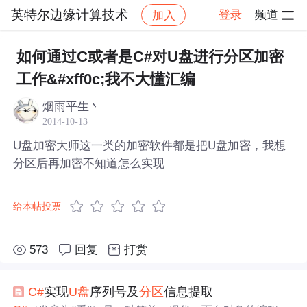
英特尔边缘计算技术
登录
频道
加入
帖子详情
社区
英特尔边缘计算技术
如何通过C或者是C#对U盘进行分区加密
工作&#xff0c;我不大懂汇编
烟雨平生丶
2014-10-13
U盘加密大师这一类的加密软件都是把U盘加密，我想
分区后再加密不知道怎么实现
给本帖投票
573
回复
打赏
C#
实现
U盘
序列号及
分区
信息提取