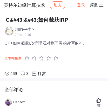
英特尔边缘计算技术
登录
频道
加入
帖子详情
社区
英特尔边缘计算技术
C&#43;&#43;如何截获IRP
烟雨平生丶
2014-10-16
C++如何截获I/o管理器对物理卷的读写IRP，
给本帖投票
469
3
打赏
全部评论
Henzox
赞