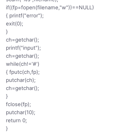
if((fp=fopen(filename,"w"))==NULL)
{ printf("error");
exit(0);
}
ch=getchar();
printf("input");
ch=getchar();
while(ch!='#')
{ fputc(ch,fp);
putchar(ch);
ch=getchar();
}
fclose(fp);
putchar(10);
return 0;
}