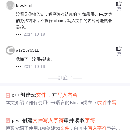
brookmill
赞
没看见你输入‘#’，程序怎么结束的？ 如果用ctrl+c之类
的办法结束，不执行fclose，写入文件的内容可能就会
丢掉。
2014-10-18
a172576311
赞
我懂了，没用#结束。
2014-10-18
——到底了——
c++创建txt
文件
，并
写入
内容
本文介绍了如何使用C++语言的fstream类在.txt
文件
中
写入
特定
字符
串，并且在操作完成后正确关闭
文件
。具体包括
初始化
文件
流对象、设置打开方式为
写入
和追加模式、
写
java 创建
文件
写入
字符
串并读取
字符
入
内容
以及关闭
文件
的操作流程。
博客介绍了使用Java创建txt
文件
，向其中
写入
字符
串并读