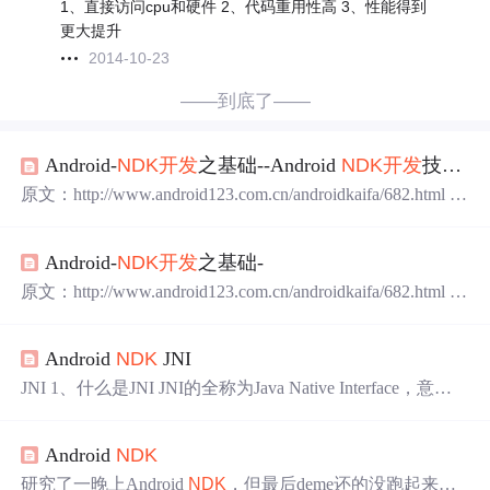
1、直接访问cpu和硬件 2、代码重用性高 3、性能得到
更大提升
2014-10-23
——到底了——
Android-
NDK
开发
之基础--Android
NDK
开发
技巧二
原文：http://www.android123.com.cn/androidkaifa/682.html A
ndroid
NDK
相关的
开发
技巧我们将在今后经常总结，方便
网友参考，有关JNI的使用可以查看 Android JNI
开发
入门
Android-
NDK
开发
之基础-
篇 、Android JNI
开发
提高篇、Android JNI
开发
进阶篇 、A
ndroid JNI
开发
高级篇 和 Android JNI
开发
终极篇。
原文：http://www.android123.com.cn/androidkaifa/682.html A
ndroid
NDK
相关的
开发
技巧我们将在今后经常总结，方便
网友参考，有关JNI的使用可以查看 Android JNI
开发
入门
Android
NDK
JNI
篇 、Android JNI
开发
提高篇
JNI 1、什么是JNI JNI的全称为Java Native Interface，意思
是Java本地接口。JNI是Java调用Native语言的一种特性，使
得在Java代码中调用C/C++等语言的代码。由于JNI是JVM
Android
NDK
规范的一部分，因此可以将我们写的JNI的程序在任何实现
了JNI规范的Java虚拟机中运行。同时，这个特性使我们可
研究了一晚上Android
NDK
，但最后deme还的没跑起来，