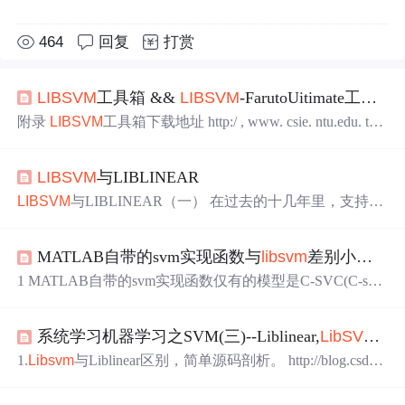
464
回复
打赏
LIBSVM
工具箱 &&
LIBSVM
-FarutoUitimate工具箱
附录
LIBSVM
工具箱下载地址 http:/ , www. csie. ntu.edu. tw/
~ cjlin/bsvm 1 SVM
多分类
支持向量机 SVM
算法
最初是为二
值分类
问题
设计的，当处理多类
问题
时，就需要构造合适
LIBSVM
与LIBLINEAR
的多类分类器。目前，构造SVM多类分类器的方法主要有
两类，一类是直接法，直接在目标面数上进行修改，将多
LIBSVM
与LIBLINEAR（一） 在过去的十几年里，支持向
个分类面的参数求解合并到一个最优化
问题
中,通过求解该
量机（Support Vector Machines）应该算得上是机器学习领
最优化
问题
“一次性” 实现多类分类。这种方法看似简单,但
域影响力最大的
算法
了。而在SVM
算法
的各种实现工具
其计算复杂度比较高,实现起来比较困难，只适合用于小型
MATLAB自带的svm实现函数与
libsvm
差别小议(机器学习)
中，由国立台湾大学林智仁老师开发的工具包
LIBSVM
，
问题
中。另-类是间接法，主要
又无疑是影响力最大的。2011年
LIBSVM
的系统介绍论文“
1 MATLAB自带的svm实现函数仅有的模型是C-SVC(C-sup
LIBSVM
: a library for support vec
port vector classification)； 而
libsvm
工具箱有C-SVC(C-supp
ort vector classification),nu-SVC(nu-support vector classificatio
系统学习机器学习之SVM(三)--Liblinear,
LibSVM
使
n),one-class SVM(distribution estimation),epsi
1.
Libsvm
与Liblinear区别，简单源码剖析。 http://blog.csdn.n
et/zhzhl202/article/details/7438160 http://blog.csdn.net/zhzhl202/
article/details/7438313
Libsvm
是一个整合了支持向量机(C-S