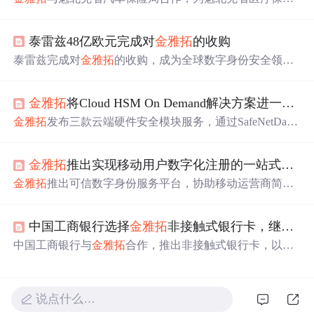
局生产集成了压花和激光雕刻技术的安全医保卡，同时提
供驾照和身份证件，优化政府服务，提升市民用卡安全与
泰雷兹48亿欧元完成对
金雅拓
的收购
便利。
泰雷兹完成对
金雅拓
的收购，成为全球数字身份安全领导
者，营收增至190亿欧元，研发投入达10亿欧元，员工总数
达到8万名。此次合并将覆盖从传感器数据生成到实时决策
金雅拓
将Cloud HSM On Demand解决方案进一步扩展
支持的整个关键决策链。
金雅拓
发布三款云端硬件安全模块服务，通过SafeNetData
ProtectionOnDemand平台提供，旨在简化加密部署并增强
数据保护，适用于CyberArk、Hyperledger和OracleTDE。
金雅拓
推出实现移动用户数字化注册的一站式服务平台
金雅拓
推出可信数字身份服务平台，协助移动运营商简化
用户注册流程，通过生物识别技术和实时验证，创建安全
的数字化身份，提升客户体验。
中国工商银行选择
金雅拓
非接触式银行卡，继续加速中国数字支付转型
中国工商银行与
金雅拓
合作，推出非接触式银行卡，以满
足中国消费者对快速、便捷支付方式的需求。这种双界面
银行卡集成了非接触式和接触式功能，交易时间比现金支
付缩短63%，且安全性符合全球EMV标准。
说点什么…