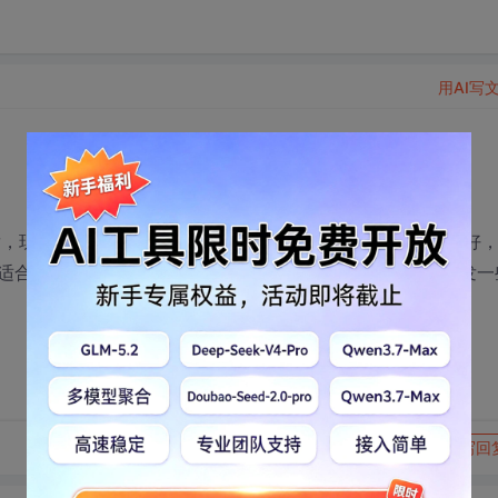
用AI写
，现在想学点新的东西，是学习android开发好还是ios开发好
话哪个更适合个人开发，主要是这家单位也不算太忙，想自己学做开发一
转发到动态
举报
写回