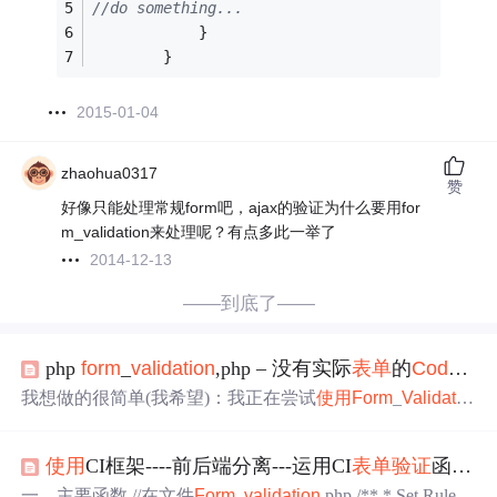
//do something...
			}
		}
2015-01-04
zhaohua0317
赞
好像只能处理常规form吧，ajax的验证为什么要用for
m_validation来处理呢？有点多此一举了
2014-12-13
——到底了——
php
form
_
validation
,php – 没有实际
表单
的
CodeIgniter
我想做的很简单(我希望)：我正在尝试
使用
Form
_
Validatio
n
验证
POST数据(或通过变量提供的任何数据).问题是要运
行我/我们需要做的实际
验证
if ($this->
form
_
validation
->run
使用
CI框架----前后端分离---运用CI
表单
验证
函数
验
() == FALSE){//
validation
did not pass}else{//
validation
did p
ass}我的规则是这样的：$this->fo...
一、主要函数 //在文件
Form
_
validation
.php /** * Set Rules