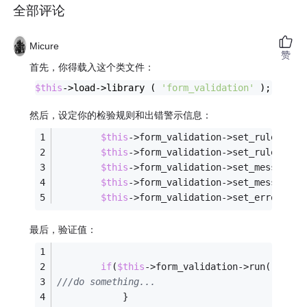
全部评论
Micure
赞
首先，你得载入这个类文件：
$this
->load->library ( 
'form_validation'
 );
然后，设定你的检验规则和出错警示信息：
$this
->form_validation->set_rules(
"ft
$this
->form_validation->set_rules(
"fc
$this
->form_validation->set_message(
"
$this
->form_validation->set_message(
"
$this
->form_validation->set_error_del
最后，验证值：
if
(
$this
->form_validation->run() == 
F
///do something...
			}