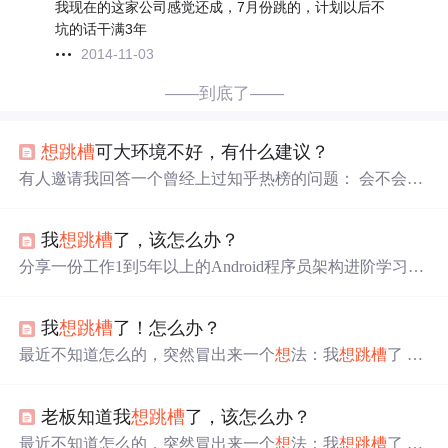
我现在的这家公司感觉还成，7月份跳的，计划以后不
坑的话干满3年
2014-11-03
——到底了——
想
跳槽
可大环境不好，有什么建议？
有人邀请我回答一个曾经上过知乎热榜的问题： 会不会因
为裁员潮，市场上工作机会比往年
跳槽
季更少，同时求职
者因为失业或裁员潮带来的恐慌心理，很多人在找工作时
我
想
跳槽
了，该怎么办？
更怕错过机会而不做过多思考和选择就入职。这样的形势
下
跳槽
或者求职时，该如何判断和做出选择？ 整理了一下
分享一份工作1到5年以上的Android程序员架构进阶学习路
我的回答，分享给大家，以下是正文。 大环境不好时，是
线体系，希望能对那些还在从事Android开发却还不知道如
否
跳槽
，要看自己的情况，而不是说到了
跳槽
季就换工作
何去提升自己的，还处于迷茫的朋友！阿里P7级Android架
或者今年裁员潮就放弃原本拟好的更换工作...
我
想
跳槽
了！怎么办？
构师技术脑图；查漏补缺，体系化深入学习提升**全套体
系化高级架构视频；**七大主流技术模块，视频+源码+笔
最近不知道怎么的，突然冒出来一个
想
法：我
想
跳槽
了 总
记有任何问题，欢迎广大网友一起来交流《Android学习笔
结了马云爸爸的两句话：
跳槽
要么是钱没给够，要么是受
记总结+移动架构视频+大厂面试真题+项目实战源码》，
了委屈 一.首先请思考一个问题：在你眼中“
跳槽
”包括哪些
点击传送门即可获取！续更新！**如果你觉得这些内容对
老板知道我
想
跳槽
了，该怎么办？
内容？ 我给自己分析了一下，希望对有
想
法
跳槽
的道友有
你有帮助，可以扫码获取！！（备注：Android）
所帮助 很多朋友都
想
要
跳槽
，但是对“
跳槽
”的理解可能仅
最近不知道怎么的，突然冒出来一个
想
法：我
想
跳槽
了 总