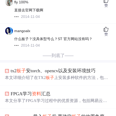
fly 100%
赞
直接去官网下载啊
2014-11-04
mangoalx
赞
什么板子？没具体型号么？ST 官方网站没有吗？
2014-11-04
——到底了——
tx2
板子
安torch、opencv以及安装环境技巧
本文详细介绍了在TX2
板子
上安装多种软件的方法，包括p
ytorch、opencv、tensorflow_gpu、docker等，以及如何在T
X2
板子
上使用GPU。文章还提供了刷机流程、环境配置技
FPGA学习
资料
汇总
巧和离线安装方法。
本文分享了FPGA学习过程中的优质资源，包括网易云课
堂的《HELLOFPGA》等视频教程，以及黑金动力社区等
网站论坛。强调了购买的
板子
商家提供的手册与demo为最