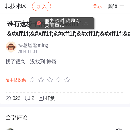
非技术区
登录
频道
加入
帖子详情
社区
非技术区
服务超时,请刷新
谁有这板子的资料 &#xff1f;
页面重试
&#xff1f;&#xff1f;&#xff1f;&#xff1f;&#xff1f;&#
快意恩愁ming
2014-11-03
找了很久，没找到 神烦
给本帖投票
322
2
打赏
全部评论