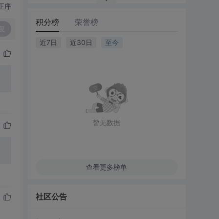
正序
积分榜
荣誉榜
复
近7日
近30日
至今
暂无数据
查看更多榜单
社区公告