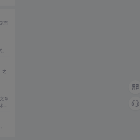
见面
试。
，之
文章
术人
景。