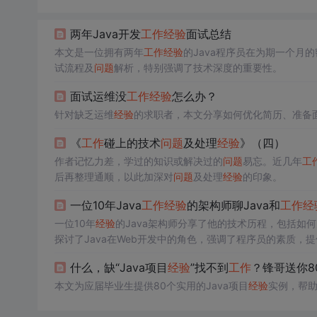
两年Java开发
工作
经验
面试总结
本文是一位拥有两年
工作
经验
的Java程序员在为期一个月
试流程及
问题
解析，特别强调了技术深度的重要性。
面试运维没
工作
经验
怎么办？
针对缺乏运维
经验
的求职者，本文分享如何优化简历、准备
《
工作
碰上的技术
问题
及处理
经验
》（四）
作者记忆力差，学过的知识或解决过的
问题
易忘。近几年
工
后再整理通顺，以此加深对
问题
及处理
经验
的印象。
一位10年Java
工作
经验
的架构师聊Java和
工作
经
一位10年
经验
的Java架构师分享了他的技术历程，包括如
探讨了Java在Web开发中的角色，强调了程序员的素质，
的归途提出了思考。
什么，缺“Java项目
经验
”找不到
工作
？锋哥送你8
本文为应届毕业生提供80个实用的Java项目
经验
实例，帮