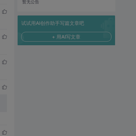
暂无公告
试试用AI创作助手写篇文章吧
+ 用AI写文章