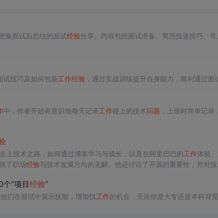
的密集面试后总结的面试
经验
分享。内容包括面试准备、简历投递技巧、常
面试技巧及如何包装
工作
经验
，通过实战训练提升自身能力，顺利通过面
作
中，作者开始有意识地每天记录
工作
碰上的技术
问题
，上班时简单记录
验
何走上技术之路，如何通过博客学习与成长，以及在阿里巴巴的
工作
体验。
提供了职场
经验
与技术发展方向的见解。他还讨论了开源的重要性，并对技
0个“项目
经验
”
助他们在面试中展示技能，增加找
工作
的机会，无论你是大专还是本科背