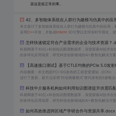
器这是挺正常的事。
42、多智能体系统在人群行为建模与仿真中的应
本文探讨了多智能体系统在人群行为建模与仿真中的应用，重
采用
C++
开发，并集成
Irrlicht
3D引擎以支持实时可视化，
应性问题，提出通过多层环境结构增强模型表达能力，并展
怎样快速锁定符合产业需求的企业与技术资源？.do
科易网基于40亿+科创知识图谱数据库，深度探索AI技术
的多样化应用场景，研究科技创新领域的AI+数智化解决方
【高速接口测试】基于CTLE均衡的PCIe 5.0
内容概要：本文档是PCI-SIG发布的工程变更通知（ECN），针对P
进行了更新。新方法采用“抖动测量模式”替代原有的S参数
退化，从而更准确地评估由芯片内部随机和确定性源产生的
科技中介服务机构如何利用知识图谱提升供需匹配精
去嵌入过程中高频噪声放大带来的测量不准确性。对于2.5至16.0 GT/s速率
证或测试的工程师，尤其是涉及PC
科易网基于40亿+科创知识图谱数据库，深度探索AI技术
的多样化应用场景，研究科技创新领域的AI+数智化解决方
如何高效推进跨区域产学研合作与资源共享.docx