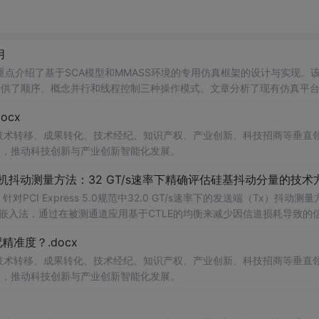
用
点介绍了基于SCA模型和MMASS环境的专用仿真框架的设计与实现。
提供了顺序、概念并行和线程控制三种操作模式。文章分析了现有仿真平
望了数据采集、方法学统一及心理社会学因素集成等未来研究方向。
cx
在技术转移、成果转化、技术经纪、知识产权、产业创新、科技招商等垂直
案，推动科技创新与产业创新智能化发展。
发射机抖动测量方法：32 GT/s速率下精确评估硅基抖动分量的技术
CI Express 5.0规范中32.0 GT/s速率下的发送端（Tx）抖动测量
去嵌入法，通过在被测通道应用基于CTLE的均衡来减少因信道损耗导致的
抖动。该方法利用测试通道中的时钟模式和其他通道的合规模式，避免了
准度？.docx
，原有测量方法保持不变。; 适合人群：从事高速接口设计、验
在技术转移、成果转化、技术经纪、知识产权、产业创新、科技招商等垂直
案，推动科技创新与产业创新智能化发展。