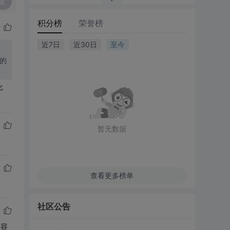
复
积分榜
荣誉榜
近7日
近30日
至今
己的
比
暂无数据
查看更多榜单
社区公告
的容