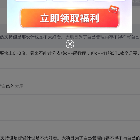
发表回
or，C++11虽然支持但是那设计也是不大好看。大项目为了自己管理内存不得不写自
++的要快上6~8倍。看来不能过分依赖c++函数库，但c++11的STL效率是要
于自己的大库
r，C++11虽然支持但是那设计也是不大好看。大项目为了自己管理内存不得不写自己