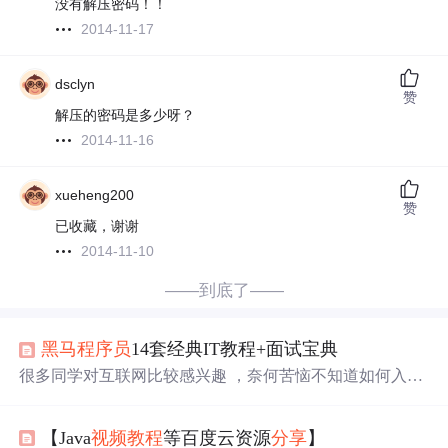
没有解压密码！！
2014-11-17
dsclyn
赞
解压的密码是多少呀？
2014-11-16
xueheng200
赞
已收藏，谢谢
2014-11-10
——到底了——
黑马程序员
14套经典IT教程+面试宝典
很多同学对互联网比较感兴趣 ，奈何苦恼不知道如何入
门。今
天
免费给大家
分享
一波，
黑马程序员
14套经典IT教
程+程序员面试宝典！涉及Java、前端、Python、大数据、
【Java
视频教程
等百度云资源
分享
】
软件测试、UI设计、新媒体短视频等。