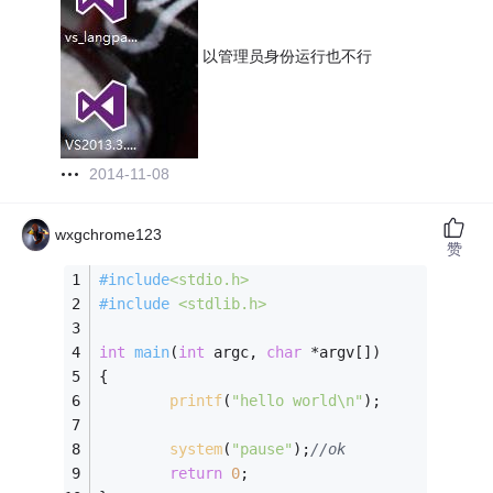
以管理员身份运行也不行
2014-11-08
wxgchrome123
赞
#
include
<stdio.h>
#
include
<stdlib.h>
int
main
(
int
 argc, 
char
 *argv[])
{
printf
(
"hello world\n"
);
system
(
"pause"
);
//ok
return
0
;