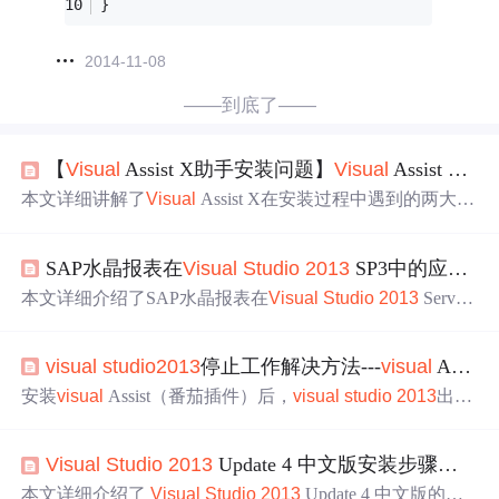
}
2014-11-08
——到底了——
【
Visual
Assist X助手安装问题】
Visual
Assist X无法安装（双击安装包没
本文详细讲解了
Visual
Assist X在安装过程中遇到的两大常
见问题及解决方法。一是安装包无法启动，可通过设置以
兼容模式运行解决；二是安装后在
Visual
Studio
中找不到
SAP水晶报表在
Visual
Studio
2013
SP3中的应用与
插件，需删除privateregistry.bin文件并重新启用插件。同时
提供了
Visual
Studio
插件管理与配置技巧，适用于多个版
本文详细介绍了SAP水晶报表在
Visual
Studio
2013
Service
本的
Visual
Studio
，具有较强的实用性和参考价值。
Pack 3环境中的使用。解析了其核心特性，包括数据连
接、报表设计、参数化报表等。还介绍了数据连接技术、
visual
studio
2013
停止工作解决方法---
visual
Assist（番茄插件）
支持的数据源类型，以及报表设计工具、布局定制等内
容，同时提及报表导出与打印的便捷性。
安装
visual
Assist（番茄插件）后，
visual
studio
2013
出现
停止工作的问题。尝试通过
更新
插件或安装低版本的
visua
l
Assist解决。卸载现有版本，更换破解文件路径，如C:Use
Visual
Studio
2013
Update 4 中文版安装步骤（带TFS支持）附安装包​
rs用户名AppDataLocalMicrosoft
Visual
Studio
12.0Extensions
u2t0fwqy.oyz，重启VS
2013
。若问题依旧，可考虑
更新
.N
本文详细介绍了
Visual
Studio
2013
Update 4 中文版的安