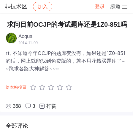
非技术区
登录
频道
加入
帖子详情
社区
非技术区
求问目前OCJP的考试题库还是1Z0-851吗
Acqua
2014-11-09
rt, 不知道今年OCJP的题库变没有，如果还是1Z0-851
的话，网上就能找到免费版的，就不用花钱买题库了~
~跪求各路大神解答~~~
给本帖投票
368
3
打赏
全部评论